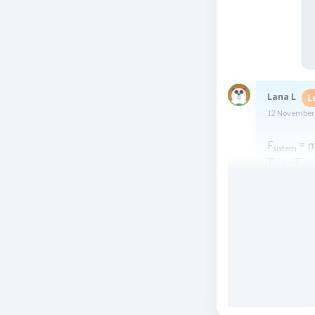
Lana L
L
12 November 
F
= 
sistem
T
- T
m2
m2
W
= (1+2
M
m
× g = 5
M
10 = 5 × a
s
a
= 1
sistem
a
= 2
sistem
Beri R