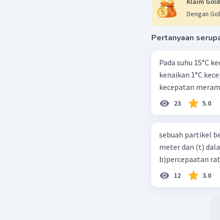
Klaim Gold
Dengan Gol
Pertanyaan serup
Pada suhu 15°C ke
kenaikan 1°C kec
kecepatan meramb
23
5.0
sebuah partikel b
meter dan (t) dal
b)percepaatan rat
12
3.0