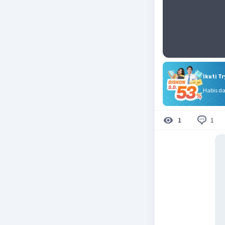
Ikuti T
Habis d
1
1