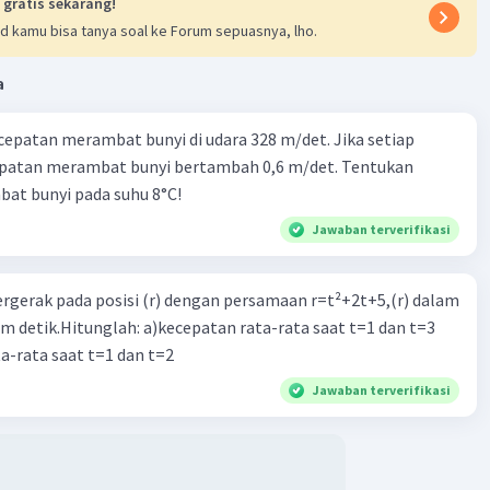
 gratis sekarang!
d kamu bisa tanya soal ke Forum sepuasnya, lho.
a
cepatan merambat bunyi di udara 328 m/det. Jika setiap
epatan merambat bunyi bertambah 0,6 m/det. Tentukan
at bunyi pada suhu 8°C!
Jawaban terverifikasi
ergerak pada posisi (r) dengan persamaan r=t²+2t+5,(r) dalam
am detik.Hitunglah: a)kecepatan rata-rata saat t=1 dan t=3
a-rata saat t=1 dan t=2
Jawaban terverifikasi