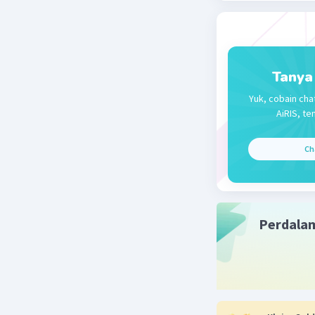
Tanya
Yuk, cobain cha
AiRIS, te
Ch
Perdala