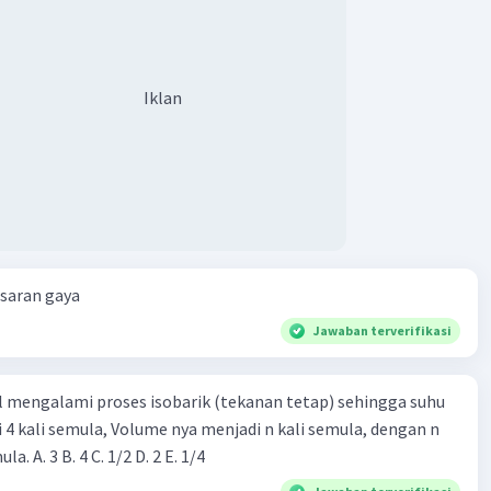
Iklan
esaran gaya
Jawaban terverifikasi
l mengalami proses isobarik (tekanan tetap) sehingga suhu
i 4 kali semula, Volume nya menjadi n kali semula, dengan n
adalah ...... kali semula. A. 3 B. 4 C. 1/2 D. 2 E. 1/4