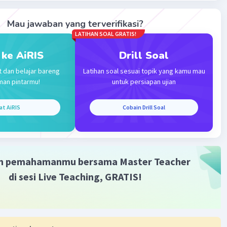
Mau jawaban yang terverifikasi?
LATIHAN SOAL GRATIS!
 ke AiRIS
Drill Soal
Iklan
t dan belajar bareng
Latihan soal sesuai topik yang kamu mau
man pintarmu!
untuk persiapan ujian
at AiRIS
Cobain Drill Soal
m pemahamanmu bersama Master Teacher
di sesi Live Teaching, GRATIS!