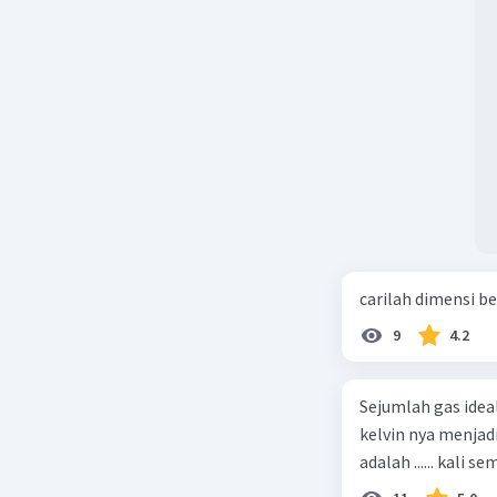
carilah dimensi b
9
4.2
Sejumlah gas idea
kelvin nya menjad