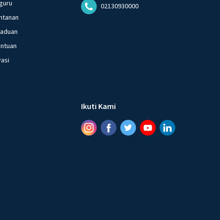
guru
02130930000
ntanan
gaduan
entuan
vasi
Ikuti Kami