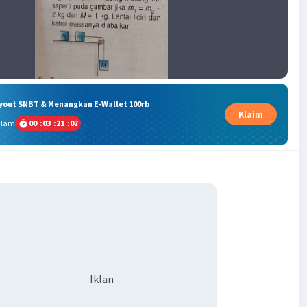
ryout SNBT & Menangkan E-Wallet 100rb
Klaim
alam
00
:
03
:
21
:
07
Iklan