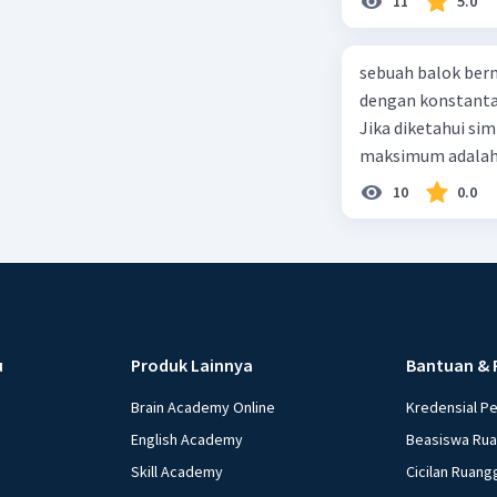
11
5.0
sebuah balok ber
dengan konstanta 
Jika diketahui s
maksimum adalah
10
0.0
u
Produk Lainnya
Bantuan & 
Brain Academy Online
Kredensial P
English Academy
Beasiswa Ru
Skill Academy
Cicilan Ruang