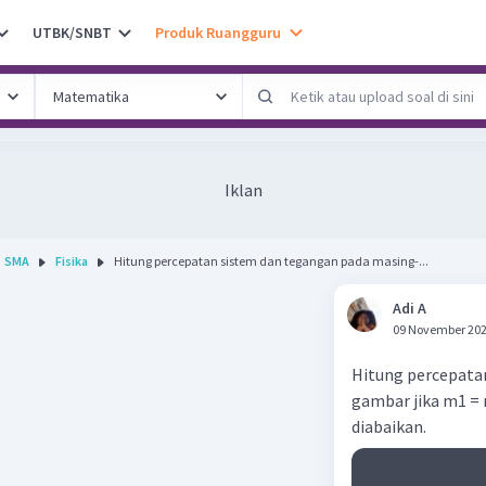
UTBK/SNBT
Produk Ruangguru
Iklan
SMA
Fisika
Hitung percepatan sistem dan tegangan pada masing-...
Adi A
09 November 202
Hitung percepata
gambar jika m1 = m
diabaikan.