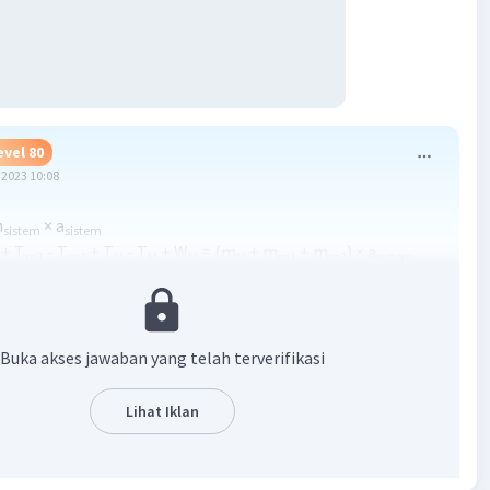
evel 80
2023 10:08
m
× a
sistem
sistem
+ T
- T
+ T
- T
+ W
= (m
+ m
+ m
) × a
m1
m1
M
M
M
M
m1
m2
sistem
+2) × a
sistem
 × a
sistem
istem
0 ÷ 5
Buka akses jawaban yang telah terverifikasi
2
 m/s
Lihat Iklan
·
5.0
(
1
)
Balas
ating