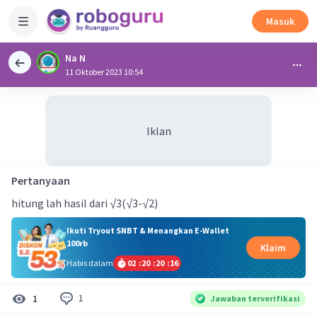
Masuk
Na N
11 Oktober 2023 10:54
Iklan
Pertanyaan
hitung lah hasil dari √3(√3-√2)
Ikuti Tryout SNBT & Menangkan E-Wallet
100rb
Klaim
Habis dalam
02
:
20
:
20
:
16
1
1
Jawaban terverifikasi