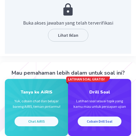
Ingat!
√a x √a = a
Buka akses jawaban yang telah terverifikasi
Lihat Iklan
·
5.0
(
1
)
Balas
Beri Rating
Mau pemahaman lebih dalam untuk soal ini?
LATIHAN SOAL GRATIS!
Iklan
Tanya ke AiRIS
Drill Soal
Yuk, cobain chat dan belajar
Latihan soal sesuai topik yang
bareng AiRIS, teman pintarmu!
kamu mau untuk persiapan ujian
Chat AiRIS
Cobain Drill Soal