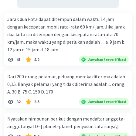
Jarak dua kota dapat ditempuh dalam waktu 14 jam
dengan kecepatan mobil rata-rata 60 km/ jam. Jika jarak
dua kota itu ditempuh dengan kecepatan rata-rata 70
km/jam, maka waktu yang diperlukan adalah .... a. 9 jam b.
12 jam c. 15 jam d. 18 jam
41
4.2
Jawaban terverifikasi
Dari 200 orang pelamar, peluang mereka diterima adalah
0,15. Banyak pelamar yang tidak diterima adalah ... orang.
A. 30 B. 75 C. 150 D. 170
32
2.5
Jawaban terverifikasi
Nyatakan himpunan berikut dengan mendaftar anggota-
anggotanyal D={ planet-planet penyusun tata surya\}