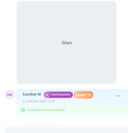
Iklan
Sumber W
Community
Level 72
11 Oktober 2023 11:07
Jawaban terverifikasi
√3(√3-√2) = 3 - √6