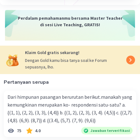
Perdalam pemahamanmu bersama Master Teacher
di sesi Live Teaching, GRATIS!
Klaim Gold gratis sekarang!
Dengan Gold kamu bisa tanya soal ke Forum
sepuasnya, lho.
Pertanyaan serupa
Dari himpunan pasangan berurutan berikut.manakah yang
kemungkinan merupakan ko- respondensi satu-satu? a.
{(1, 1), (2, 2), (3, 3), (4,4)} b. {(1, 2), (2, 3), (3, 4). (4,5)} c. {(2,7).
(4,8). (6,9). (8,7)} d. {(3.4), (5,7). (7, 9). (9,6)}
75
4.0
Jawaban terverifikasi