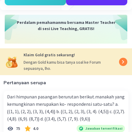
Perdalam pemahamanmu bersama Master Teacher
di sesi Live Teaching, GRATIS!
Klaim Gold gratis sekarang!
Dengan Gold kamu bisa tanya soal ke Forum
sepuasnya, lho.
Pertanyaan serupa
Dari himpunan pasangan berurutan berikut.manakah yang
kemungkinan merupakan ko- respondensi satu-satu? a.
{(1, 1), (2, 2), (3, 3), (4,4)} b. {(1, 2), (2, 3), (3, 4). (4,5)} c. {(2,7).
(4,8). (6,9). (8,7)} d. {(3.4), (5,7). (7, 9). (9,6)}
75
4.0
Jawaban terverifikasi