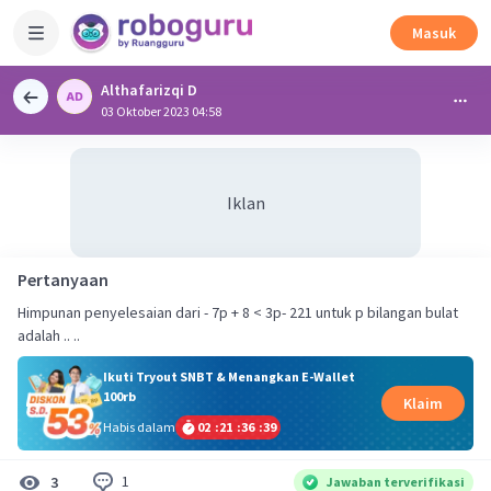
Masuk
Althafarizqi D
03 Oktober 2023 04:58
Iklan
Pertanyaan
Himpunan penyelesaian dari - 7p + 8 < 3p- 221 untuk p bilangan bulat
adalah .. ..
Ikuti Tryout SNBT & Menangkan E-Wallet
100rb
Klaim
Habis dalam
02
:
21
:
36
:
38
1
3
Jawaban terverifikasi