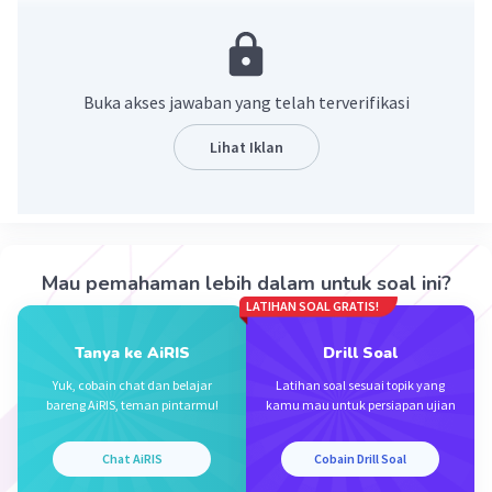
-7p+8 < 3p-22
-7p-3p < -22-8
(-7-3)p < -30
-10p < -30
Buka akses jawaban yang telah terverifikasi
p > -30/(-10)
p > 3
Lihat Iklan
Hp:{4,5,6,...}
·
0.0
(
0
)
Balas
Beri Rating
Mau pemahaman lebih dalam untuk soal ini?
LATIHAN SOAL GRATIS!
Tanya ke AiRIS
Drill Soal
Yuk, cobain chat dan belajar
Latihan soal sesuai topik yang
bareng AiRIS, teman pintarmu!
kamu mau untuk persiapan ujian
Iklan
Chat AiRIS
Cobain Drill Soal