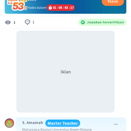
Klaim
Habis dalam
01
:
08
:
43
:
17
1
1
Jawaban terverifikasi
Iklan
S. Amamah
Master Teacher
Mahasiswa/Alumni Universitas Negeri Malang