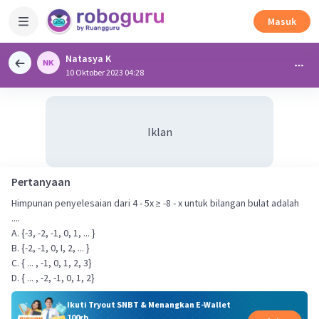
Masuk
Natasya K
10 Oktober 2023 04:28
Iklan
Pertanyaan
Himpunan penyelesaian dari 4 - 5x ≥ -8 - x untuk bilangan bulat adalah
....
A. {-3, -2, -1, 0, 1, ... }
B. {-2, -1, 0, I, 2, ... }
C. { ... , -1, 0, 1, 2, 3}
D. { ... , -2, -1, 0, 1, 2}
Ikuti Tryout SNBT & Menangkan E-Wallet
100rb