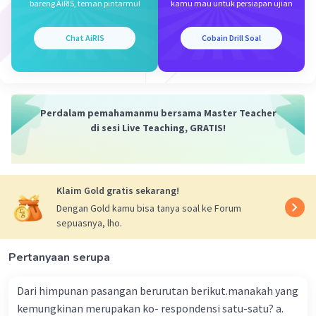
x ≤ 3
bareng AiRIS, teman pintarmu!
kamu mau untuk persiapan ujian
Oleh karena itu, jawabany adalah C. { ... , -1, 0, 1, 2,
Chat AiRIS
Cobain Drill Soal
3}
·
0.0
(
0
)
Balas
Beri Rating
Perdalam pemahamanmu bersama Master Teacher
di sesi Live Teaching, GRATIS!
Klaim Gold gratis sekarang!
Iklan
Dengan Gold kamu bisa tanya soal ke Forum
sepuasnya, lho.
Pertanyaan serupa
Dari himpunan pasangan berurutan berikut.manakah yang
kemungkinan merupakan ko- respondensi satu-satu? a.