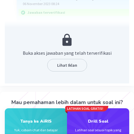
06 November 2023 08:24
Jawaban terverifikasi
Jawaban: C. { ... , -1, 0, 1, 2, 3}
ingat!
mencari penyelesaian dari pertidaksamaan linear
Buka akses jawaban yang telah terverifikasi
satu variabel dapat dilakukan dengan
menjumlahkan, mengurangi, atau membagi
Lihat Iklan
kedua ruas dengan bilangan yang sama.
maka
4 - 5x ≥ -8 - x
4 - 5x + x ≥ -8 -x+x
Mau pemahaman lebih dalam untuk soal ini?
4 - 4x ≥ - 8
LATIHAN SOAL GRATIS!
4 - 4 - 4x ≥ -8-4
-4x ≥ -12
Tanya ke AiRIS
Drill Soal
x ≤ -12/-4
Yuk, cobain chat dan belajar
Latihan soal sesuai topik yang