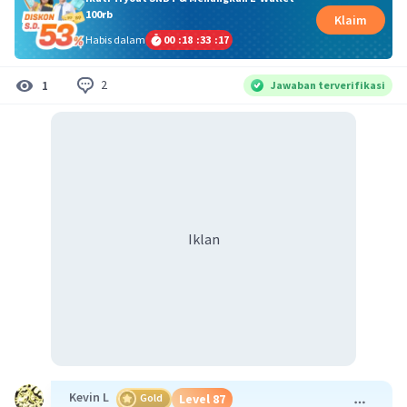
100rb
Klaim
Habis dalam
00
:
18
:
33
:
17
2
1
Jawaban terverifikasi
Iklan
Kevin L
Gold
Level 87