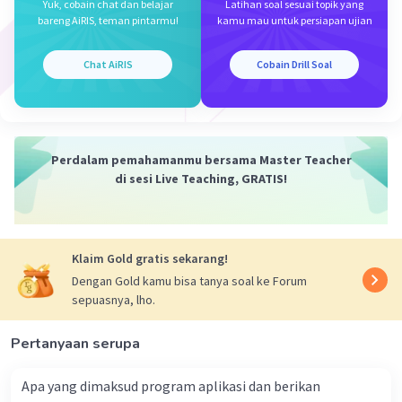
kunci:nilai. Dictionary dibuat dengan menempatkan item
Yuk, cobain chat dan belajar
Latihan soal sesuai topik yang
di dalam tanda kurung kurawal {}, dipisahkan oleh koma.
bareng AiRIS, teman pintarmu!
kamu mau untuk persiapan ujian
Pasangan kunci:nilai dalam dictionary ditulis sebagai
kunci:nilai.
Chat AiRIS
Cobain Drill Soal
4. Set dalam Python adalah tipe data yang digunakan
untuk menyimpan beberapa item dalam satu variabel.
Set dibuat dengan menempatkan semua item (elemen)
di dalam tanda kurung kurawal {}, dipisahkan oleh koma.
Namun, set tidak mengizinkan duplikasi - setiap item
Perdalam pemahamanmu bersama Master Teacher
unik.
di sesi Live Teaching, GRATIS!
Kesimpulan:
Jadi, jawaban yang benar adalah D. Set. Semoga
penjelasan ini membantu Anda 🙂
Klaim Gold gratis sekarang!
Dengan Gold kamu bisa tanya soal ke Forum
·
5.0
(
1
)
Balas
Beri Rating
sepuasnya, lho.
N. A
Community
Level 100
Pertanyaan serupa
16 Desember 2023 11:10
Terima kasih ya, Kevin, sudah memberi tahu.
Apa yang dimaksud program aplikasi dan berikan