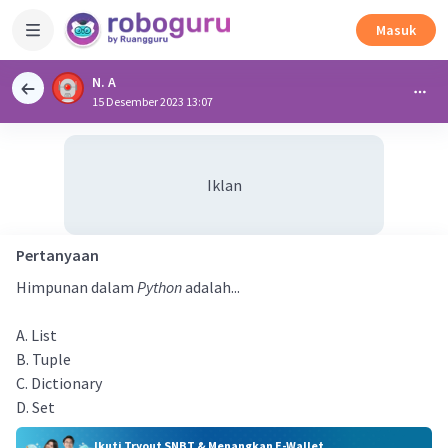
Masuk
N. A
15 Desember 2023 13:07
Iklan
Pertanyaan
Himpunan dalam
Python
adalah...
A. List
B. Tuple
C. Dictionary
D. Set
Ikuti Tryout SNBT & Menangkan E-Wallet