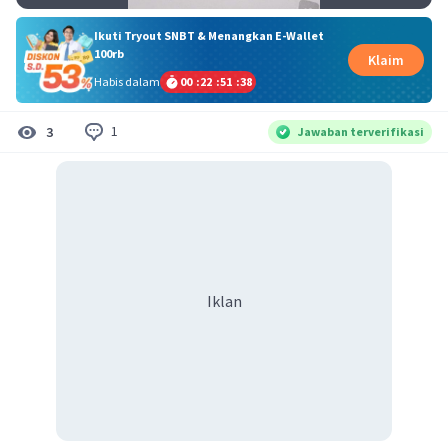
Ikuti Tryout SNBT & Menangkan E-Wallet
100rb
Klaim
Habis dalam
00
:
22
:
51
:
38
1
3
Jawaban terverifikasi
Iklan