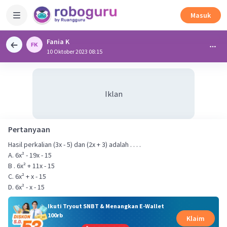
Masuk
Fania K
10 Oktober 2023 08:15
Iklan
Pertanyaan
Hasil perkalian (3x - 5) dan (2x + 3) adalah . . . .
A. 6x² - 19x - 15
B . 6x² + 11x - 15
C. 6x² + x - 15
D. 6x² - x - 15
Ikuti Tryout SNBT & Menangkan E-Wallet
100rb
Klaim