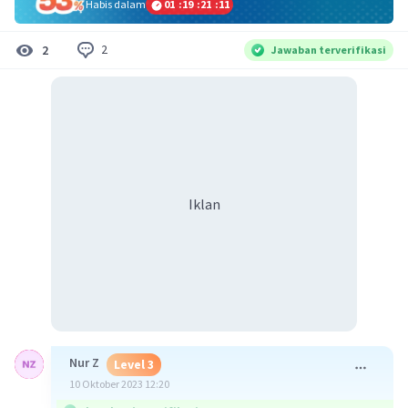
Habis dalam
01
:
19
:
21
:
11
2
2
Jawaban terverifikasi
Iklan
Nur Z
Level 3
10 Oktober 2023 12:20