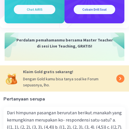
Chat AiRIS
Cobain Drill Soal
Perdalam pemahamanmu bersama Master Teacher
di sesi Live Teaching, GRATIS!
Klaim Gold gratis sekarang!
Dengan Gold kamu bisa tanya soal ke Forum
sepuasnya, lho.
Pertanyaan serupa
Dari himpunan pasangan berurutan berikut.manakah yang
kemungkinan merupakan ko- respondensi satu-satu? a.
{(1, 1), (2, 2), (3, 3), (4,4)} b. {(1, 2), (2, 3), (3, 4). (4,5)} c. {(2,7).