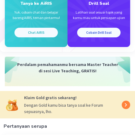
Tanya ke AiRIS
Drill Soal
Iklan
Yuk, cobain chat dan belajar
Latihan soal sesuai topik yang
bareng AiRIS, teman pintarmu!
kamu mau untuk persiapan ujian
Chat AiRIS
Cobain Drill Soal
Perdalam pemahamanmu bersama Master Teacher
di sesi Live Teaching, GRATIS!
Klaim Gold gratis sekarang!
Dengan Gold kamu bisa tanya soal ke Forum
sepuasnya, lho.
Pertanyaan serupa