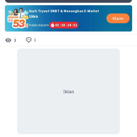
Ikuti Tryout SNBT & Menangkan E-Wallet
100rb
Klaim
Habis dalam
02
:
18
:
24
:
50
1
1
Iklan