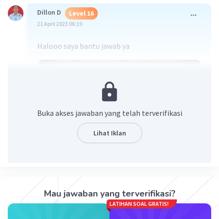
Dillon D
Level 16
21 April 2023 06:19
Halooo saya bantu jawab ya
Buka akses jawaban yang telah terverifikasi
Lihat Iklan
·
0.0
(
0
)
Balas
Beri Rating
Mau jawaban yang terverifikasi?
LATIHAN SOAL GRATIS!