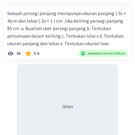
= 4x - 5y - 7 + 3x - 10y + 1
= 4x + 3x - 5y - 10y - 7 + 1
Sebuah persegi panjang mempunyai ukuran panjang ( 3x +
= (4 + 3)x + (-5 - 10)y + (-7 + 1)
4)cm dan lebar ( 2x + 1 ) cm. Jika keliling persegi panjang
= 7x + (-15)y + (-6)
85 cm. a. Buatlah sket persegi panjang b. Tentukan
= 7x - 15y - 6
persamaan dalam keliling c. Tentukan nilai x d. Tentukan
ukuran panjang dan lebar e. Tentukan ukuran luas
Jadi, hasilnya adalah 7x - 15y - 6.
38
5.0
Jawaban terverifikasi
·
0.0
(
0
)
Balas
Beri Rating
Iklan