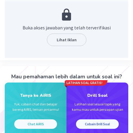
7x - 15y - 6
Pembahasan :
(4x - 5y - 7) - (-3x + 10y - 1) = 4x - 5y - 7 + 3x - 10y +
Buka akses jawaban yang telah terverifikasi
1
= 7x - 15y - 6
Lihat Iklan
·
5.0
(
1
)
Balas
Beri Rating
Nur K
Level 55
09 November 2023 05:41
Mau pemahaman lebih dalam untuk soal ini?
Terimakasih kak
LATIHAN SOAL GRATIS!
Tanya ke AiRIS
Drill Soal
Yuk, cobain chat dan belajar
Latihan soal sesuai topik yang
Nanda R
Community
Level 89
bareng AiRIS, teman pintarmu!
kamu mau untuk persiapan ujian
09 November 2023 06:20
Jawaban terverifikasi
Chat AiRIS
Cobain Drill Soal