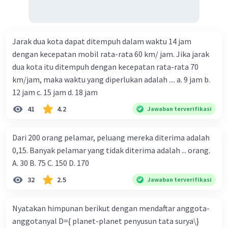
Jarak dua kota dapat ditempuh dalam waktu 14 jam
dengan kecepatan mobil rata-rata 60 km/ jam. Jika jarak
dua kota itu ditempuh dengan kecepatan rata-rata 70
km/jam, maka waktu yang diperlukan adalah .... a. 9 jam b.
12 jam c. 15 jam d. 18 jam
41
4.2
Jawaban terverifikasi
Dari 200 orang pelamar, peluang mereka diterima adalah
0,15. Banyak pelamar yang tidak diterima adalah ... orang.
A. 30 B. 75 C. 150 D. 170
32
2.5
Jawaban terverifikasi
Nyatakan himpunan berikut dengan mendaftar anggota-
anggotanyal D={ planet-planet penyusun tata surya\}