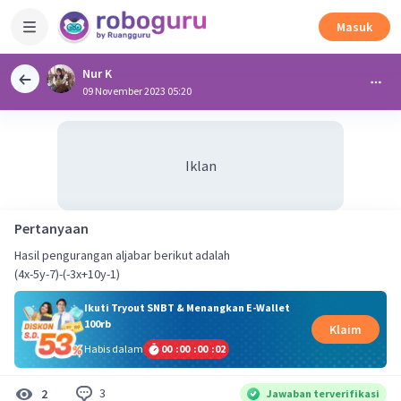
Masuk
Nur K
09 November 2023 05:20
Iklan
Pertanyaan
Hasil pengurangan aljabar berikut adalah
(4x-5y-7)-(-3x+10y-1)
Ikuti Tryout SNBT & Menangkan E-Wallet
100rb
Klaim
Habis dalam
00
:
00
:
00
:
02
3
2
Jawaban terverifikasi