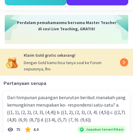
(4x-5y-7)-(-3x+10y-1) = 4x-5y-7+3x-10y+1
Iklan
= (4+3)x+(-5-10)y-7+1
=7x-15y-6.
Perdalam pemahamanmu bersama Master Teacher
di sesi Live Teaching, GRATIS!
·
0.0
(
0
)
Balas
Beri Rating
H. Endah
Master Teacher
Mahasiswa/Alumni Universitas Negeri Yogyakarta
Klaim Gold gratis sekarang!
09 November 2023 06:33
Dengan Gold kamu bisa tanya soal ke Forum
Jawaban terverifikasi
sepuasnya, lho.
Jawaban: 7x - 15y - 6
Pertanyaan serupa
Konsep:
Dari himpunan pasangan berurutan berikut.manakah yang
>> -(a + b) = -a - b
kemungkinan merupakan ko- respondensi satu-satu? a.
>> ax + bx = (a + b)x
{(1, 1), (2, 2), (3, 3), (4,4)} b. {(1, 2), (2, 3), (3, 4). (4,5)} c. {(2,7).
(4,8). (6,9). (8,7)} d. {(3.4), (5,7). (7, 9). (9,6)}
Pembahasan:
(4x - 5y - 7) - (-3x + 10y - 1)
75
4.0
Jawaban terverifikasi