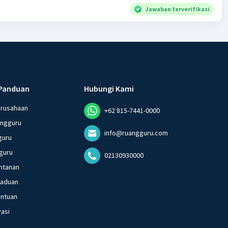
Jawaban terverifikasi
Panduan
Hubungi Kami
erusahaan
+62 815-7441-0000
angguru
info@ruangguru.com
guru
guru
02130930000
ntanan
gaduan
entuan
vasi