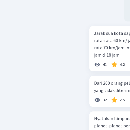
Jarak dua kota d
rata-rata 60 km/ 
rata 70 km/jam, maka waktu
jam d. 18 jam
41
4.2
Dari 200 orang pe
yang tidak diterima
32
2.5
Nyatakan himpuna
planet-planet pen