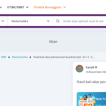
UTBK/SNBT
Produk Ruangguru
Iklan
SMP
Matematika
Hasil kali akar persamaan kuadrat dari -2x ^ 2 - 3...
Sarah R
15 November 202
Hasil kali akar per
Ikuti T
Habis d