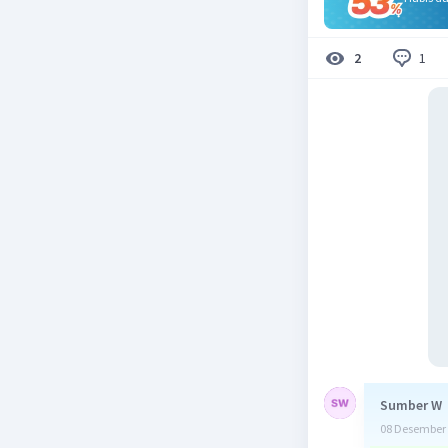
1
2
Sumber W
08 Desember 