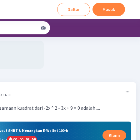
Daftar
Masuk
3 14:00
samaan kuadrat dari -2x ^ 2 - 3x + 9 = 0 adalah ....
ryout SNBT & Menangkan E-Wallet 100rb
Klaim
alam
00
:
00
:
08
:
58