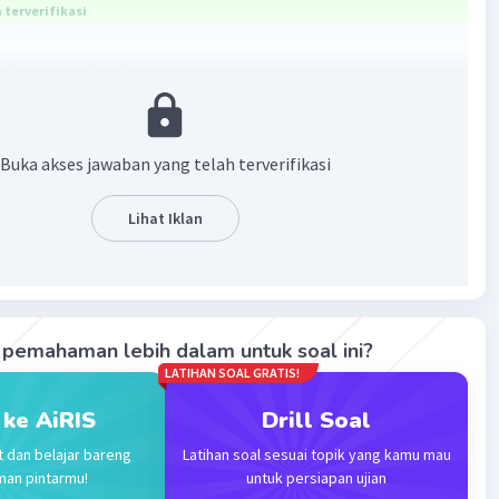
terverifikasi
ang tepat adalah -4,5
an :
 9 = 0
Buka akses jawaban yang telah terverifikasi
 -3 dan c = 9
a
Lihat Iklan
2
5
an mencari akar-akarnya terlebih dahulu
 9 = 0
 3x + 9 = 0
pemahaman lebih dalam untuk soal ini?
+ 3(x + 3) = 0
LATIHAN SOAL GRATIS!
 + 3) = 0
au x
= -3
 ke AiRIS
Drill Soal
2
 . (-3)
t dan belajar bareng
Latihan soal sesuai topik yang kamu mau
2
man pintarmu!
untuk persiapan ujian
5