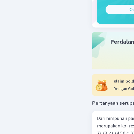
Ch
Beri R
Perdala
Klaim Gold
Dengan Gol
Pertanyaan serup
Dari himpunan pa
merupakan ko- respondensi satu-satu? a. {(1, 1), (2, 2), (3, 3), (4,4)} b. {(1, 2), (2,