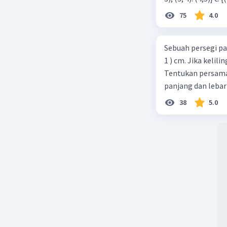
75
4.0
Sebuah persegi pa
1 ) cm. Jika kelil
Tentukan persamaa
panjang dan lebar
38
5.0