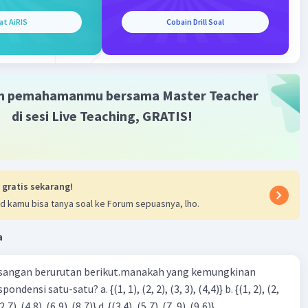
at AiRIS
Cobain Drill Soal
·
0.0
(
0
)
Balas
ating
m pemahamanmu bersama Master Teacher
di sesi Live Teaching, GRATIS!
Iklan
 gratis sekarang!
d kamu bisa tanya soal ke Forum sepuasnya, lho.
a
sangan berurutan berikut.manakah yang kemungkinan
3), (3, 4). (4,5)} c. {(2,7). (4,8). (6,9). (8,7)} d. {(3.4), (5,7). (7, 9). (9,6)}