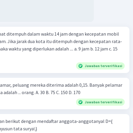
apat ditempuh dalam waktu 14 jam dengan kecepatan mobil
jam. Jika jarak dua kota itu ditempuh dengan kecepatan rata-
 yang diperlukan adalah .... a. 9 jam b. 12 jam c. 15
Jawaban terverifikasi
lamar, peluang mereka diterima adalah 0,15. Banyak pelamar
 adalah ... orang. A. 30 B. 75 C. 150 D. 170
Jawaban terverifikasi
n berikut dengan mendaftar anggota-anggotanyal D={
yusun tata surya\}