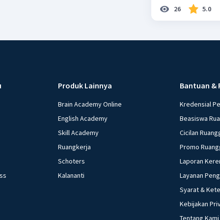
26
5.0
u
Produk Lainnya
Bantuan & 
Brain Academy Online
Kredensial P
English Academy
Beasiswa Ru
Skill Academy
Cicilan Ruang
Ruangkerja
Promo Ruang
Schoters
Laporan Kere
ess
Kalananti
Layanan Pen
Syarat & Ket
Kebijakan Pri
Tentang Kami