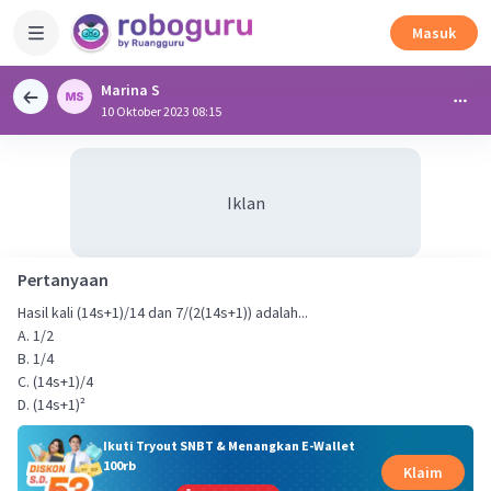
Masuk
Marina S
10 Oktober 2023 08:15
Iklan
Pertanyaan
Hasil kali (14s+1)/14 dan 7/(2(14s+1)) adalah...
A. 1/2
B. 1/4
C. (14s+1)/4
D. (14s+1)²
Ikuti Tryout SNBT & Menangkan E-Wallet
100rb
Klaim