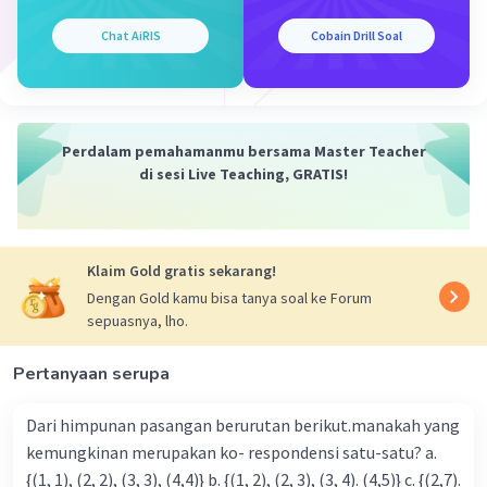
Chat AiRIS
Cobain Drill Soal
Iklan
Perdalam pemahamanmu bersama Master Teacher
di sesi Live Teaching, GRATIS!
Klaim Gold gratis sekarang!
Dengan Gold kamu bisa tanya soal ke Forum
sepuasnya, lho.
Pertanyaan serupa
Dari himpunan pasangan berurutan berikut.manakah yang
kemungkinan merupakan ko- respondensi satu-satu? a.
{(1, 1), (2, 2), (3, 3), (4,4)} b. {(1, 2), (2, 3), (3, 4). (4,5)} c. {(2,7).