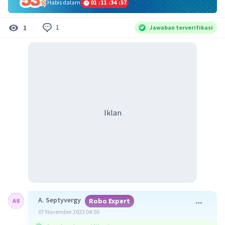
Habis dalam
01
:
11
:
34
:
57
1
1
Jawaban terverifikasi
Iklan
A. Septyvergy
Robo Expert
07 November 2023 04:56