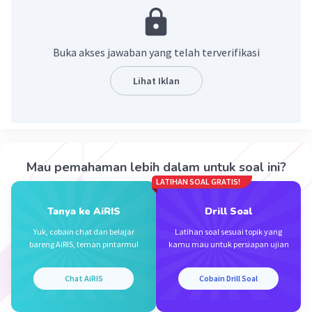
Buka akses jawaban yang telah terverifikasi
Lihat Iklan
·
5.0
(
2
)
Balas
Beri Rating
Mau pemahaman lebih dalam untuk soal ini?
Dela A
Community
Level 92
LATIHAN SOAL GRATIS!
06 Desember 2023 12:37
Jawaban terverifikasi
Tanya ke AiRIS
Drill Soal
Yuk, cobain chat dan belajar
Latihan soal sesuai topik yang
Jawaban yang tepat untuk soal tersebut adalah
Iklan
bareng AiRIS, teman pintarmu!
kamu mau untuk persiapan ujian
6x² – 14x – 12.
Chat AiRIS
Cobain Drill Soal
(6x + 4)(x – 3)
= 6x² + 4x – 18x – 12