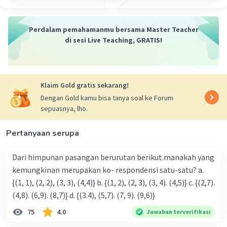
=
6x² – 14x – 12
Perdalam pemahamanmu bersama Master Teacher
·
0.0
(
0
)
Balas
Beri Rating
di sesi Live Teaching, GRATIS!
Klaim Gold gratis sekarang!
Dengan Gold kamu bisa tanya soal ke Forum
sepuasnya, lho.
Pertanyaan serupa
Dari himpunan pasangan berurutan berikut.manakah yang
kemungkinan merupakan ko- respondensi satu-satu? a.
{(1, 1), (2, 2), (3, 3), (4,4)} b. {(1, 2), (2, 3), (3, 4). (4,5)} c. {(2,7).
(4,8). (6,9). (8,7)} d. {(3.4), (5,7). (7, 9). (9,6)}
75
4.0
Jawaban terverifikasi