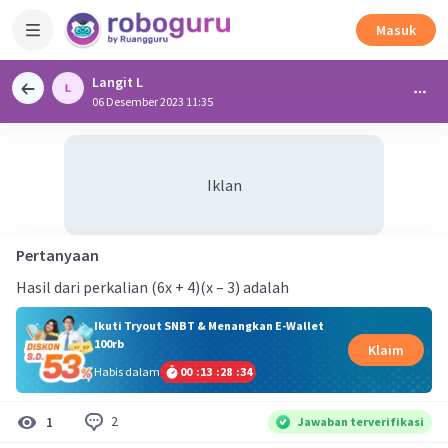
Masuk
Langit L
06 Desember 2023 11:35
Iklan
Pertanyaan
Hasil dari perkalian (6x + 4)(x – 3) adalah
Ikuti Tryout SNBT & Menangkan E-Wallet
100rb
Klaim
Habis dalam
00
:
13
:
28
:
34
2
1
Jawaban terverifikasi