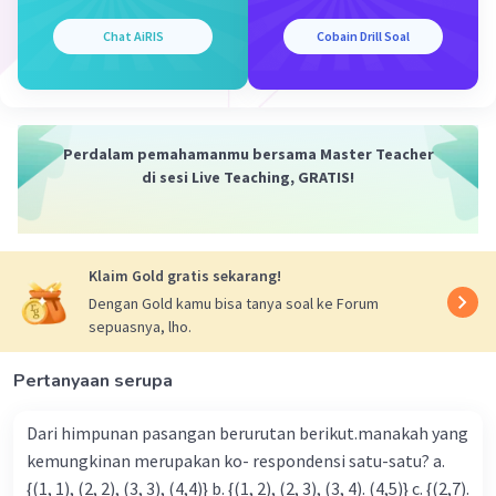
Chat AiRIS
Cobain Drill Soal
Iklan
Perdalam pemahamanmu bersama Master Teacher
di sesi Live Teaching, GRATIS!
Klaim Gold gratis sekarang!
Dengan Gold kamu bisa tanya soal ke Forum
sepuasnya, lho.
Pertanyaan serupa
Dari himpunan pasangan berurutan berikut.manakah yang
kemungkinan merupakan ko- respondensi satu-satu? a.
{(1, 1), (2, 2), (3, 3), (4,4)} b. {(1, 2), (2, 3), (3, 4). (4,5)} c. {(2,7).