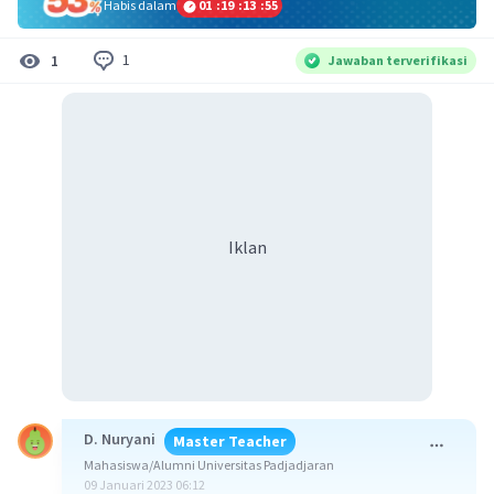
Habis dalam
01
:
19
:
13
:
55
1
1
Jawaban terverifikasi
Iklan
D. Nuryani
Master Teacher
Mahasiswa/Alumni Universitas Padjadjaran
09 Januari 2023 06:12