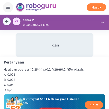
Masuk
Kania P
05 Januari 2023 13:00
Iklan
Pertanyaan
Hasil dari operasi ((0,2)^(4) x (0,2)^(2))/((0,2)^(5)) adalah...
A. 0,002
B. 0,004
C. 0,04
D. 0,2
Ikuti Tryout SNBT & Menangkan E-Wallet
100rb
Klaim