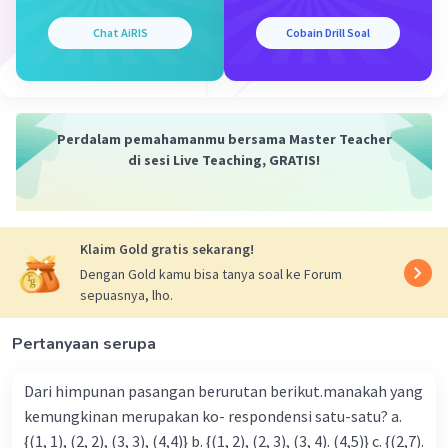
Chat AiRIS
Cobain Drill Soal
Perdalam pemahamanmu bersama Master Teacher
di sesi Live Teaching, GRATIS!
Klaim Gold gratis sekarang!
Dengan Gold kamu bisa tanya soal ke Forum
sepuasnya, lho.
Pertanyaan serupa
Dari himpunan pasangan berurutan berikut.manakah yang
kemungkinan merupakan ko- respondensi satu-satu? a.
{(1, 1), (2, 2), (3, 3), (4,4)} b. {(1, 2), (2, 3), (3, 4). (4,5)} c. {(2,7).