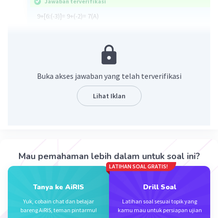
Jawaban terverifikasi
9+[6:(-3)]= 9+(-2)= 7(A)
·
5.0
(
1
)
Balas
Beri Rating
Buka akses jawaban yang telah terverifikasi
Lihat Iklan
Iklan
Mau pemahaman lebih dalam untuk soal ini?
LATIHAN SOAL GRATIS!
Tanya ke AiRIS
Drill Soal
Yuk, cobain chat dan belajar
Latihan soal sesuai topik yang
bareng AiRIS, teman pintarmu!
kamu mau untuk persiapan ujian