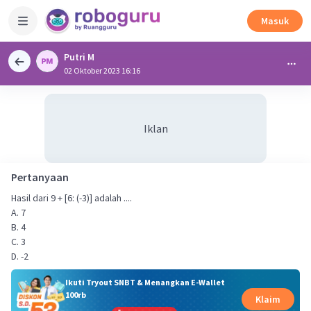
Masuk
Putri M
02 Oktober 2023 16:16
Iklan
Pertanyaan
Hasil dari 9 + [6: (-3)] adalah ....
A. 7
B. 4
C. 3
D. -2
Ikuti Tryout SNBT & Menangkan E-Wallet
100rb
Klaim