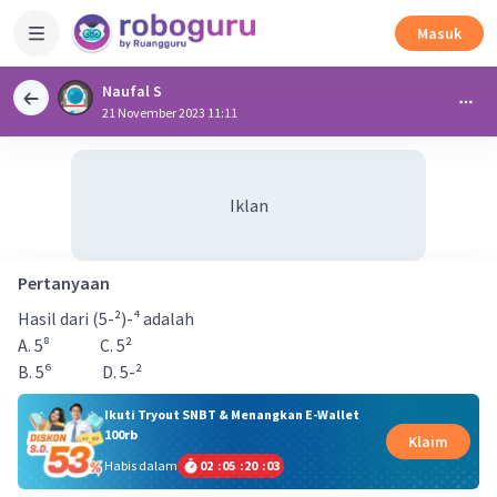
Masuk
Naufal S
21 November 2023 11:11
Iklan
Pertanyaan
Hasil dari (5-²)-⁴ adalah
A. 5⁸ C. 5²
B. 5⁶ D. 5-²
Ikuti Tryout SNBT & Menangkan E-Wallet
100rb
Klaim
Habis dalam
02
:
05
:
20
:
03