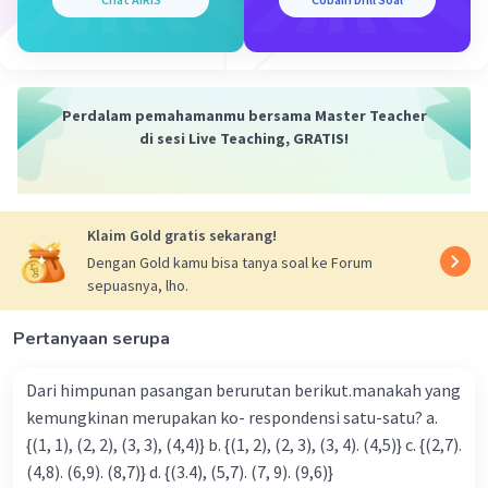
Perdalam pemahamanmu bersama Master Teacher
di sesi Live Teaching, GRATIS!
Klaim Gold gratis sekarang!
Dengan Gold kamu bisa tanya soal ke Forum
sepuasnya, lho.
Pertanyaan serupa
Dari himpunan pasangan berurutan berikut.manakah yang
kemungkinan merupakan ko- respondensi satu-satu? a.
{(1, 1), (2, 2), (3, 3), (4,4)} b. {(1, 2), (2, 3), (3, 4). (4,5)} c. {(2,7).
(4,8). (6,9). (8,7)} d. {(3.4), (5,7). (7, 9). (9,6)}