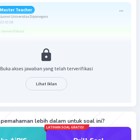
Master Teacher
umni Universitas Diponegoro
023 03:08
terverifikasi
ang benar adalah tidak ada pilihan jawaban yang benar.
Buka akses jawaban yang telah terverifikasi
n) = a^(mn)
^(n) = a^(m+n)
Lihat Iklan
roleh:
(1/3) × 7^(2/3)
^(-2))^(1/3) × 7^(2/3)
pemahaman lebih dalam untuk soal ini?
^(1/3) × 7^(2/3)
LATIHAN SOAL GRATIS!
 × 7^(2/3)
)+(2/3))