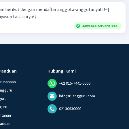
n berikut dengan mendaftar anggota-anggotanyal D={
yusun tata surya\}
Jawaban terverifikasi
Panduan
Hubungi Kami
erusahaan
+62 815-7441-0000
angguru
info@ruangguru.com
guru
guru
02130930000
ntanan
gaduan