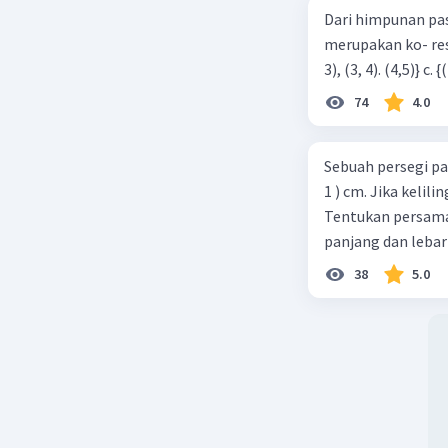
Dari himpunan pa
merupakan ko- respondensi satu-satu? a. {(1, 1), (2, 2), (3, 3), (4,4)} b. {(1, 2), (2,
74
4.0
Sebuah persegi pa
1 ) cm. Jika kelil
Tentukan persamaa
panjang dan lebar
38
5.0