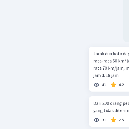
Jarak dua kota d
rata-rata 60 km/ 
rata 70 km/jam, maka waktu
jam d. 18 jam
41
4.2
Dari 200 orang pe
yang tidak diterima
31
2.5