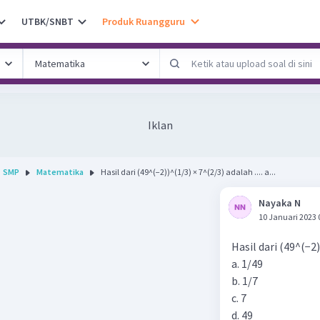
UTBK/SNBT
Produk Ruangguru
Iklan
SMP
Matematika
Hasil dari (49^(−2))^(1/3) × 7^(2/3) adalah .... a...
Nayaka N
10 Januari 2023 
Hasil dari (49^(−2))
a. 1/49
b. 1/7
c. 7
d. 49