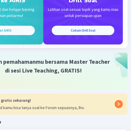
 ke AiRIS
Drill Soal
t dan belajar bareng
Latihan soal sesuai topik yang kamu mau
man pintarmu!
untuk persiapan ujian
k ada pilihan jawaban yang benar.
at AiRIS
Cobain Drill Soal
·
0.0
(
0
)
Balas
ating
m pemahamanmu bersama Master Teacher
di sesi Live Teaching, GRATIS!
Iklan
 gratis sekarang!
d kamu bisa tanya soal ke Forum sepuasnya, lho.
a