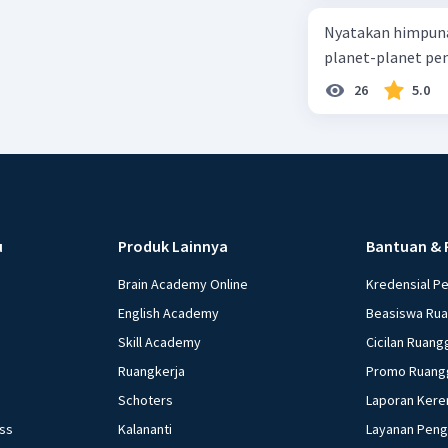
Nyatakan himpuna
planet-planet pen
26
5.0
u
Produk Lainnya
Bantuan & 
Brain Academy Online
Kredensial P
English Academy
Beasiswa Ru
Skill Academy
Cicilan Ruang
Ruangkerja
Promo Ruang
Schoters
Laporan Kere
ess
Kalananti
Layanan Pen