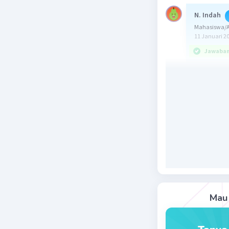
N. Indah
Mahasiswa/Al
11 Januari 2
Jawaban 
Jawaban y
Ingat.
(a^(m))^(
a^(m) × a
Maka dipe
(49^(-2))^
= ((7^(2))
Mau 
= (7^(-4))
= 7^(-4/3)
= 7^((-4/3