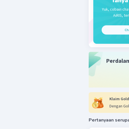
Tanya
= 7^(-2/3)
Yuk, cobain cha
AiRIS, te
Jadi, tida
Ch
Beri R
Perdala
Klaim Gold
Dengan Gol
Pertanyaan serup