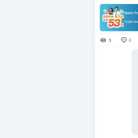
Ikuti T
Habis d
1
1