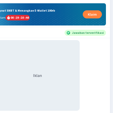
ryout SNBT & Menangkan E-Wallet 100rb
Klaim
alam
00
:
19
:
10
:
43
Jawaban terverifikasi
Iklan