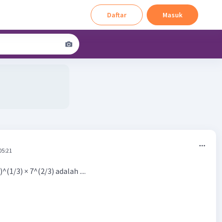
Daftar
Masuk
05:21
^(1/3) × 7^(2/3) adalah ....