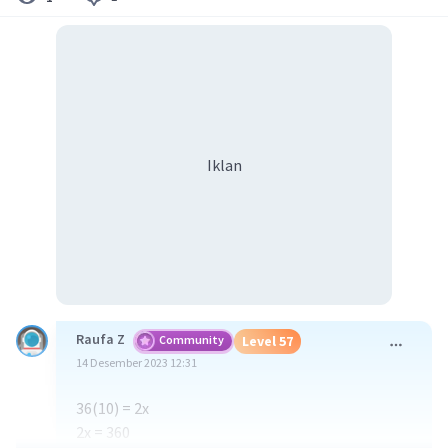
Iklan
Raufa Z
Community
Level 57
14 Desember 2023 12:31
36(10) = 2x
2x = 360