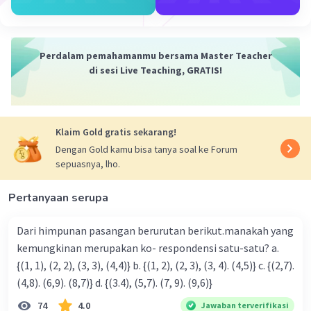
Perdalam pemahamanmu bersama Master Teacher
di sesi Live Teaching, GRATIS!
Klaim Gold gratis sekarang!
Dengan Gold kamu bisa tanya soal ke Forum
sepuasnya, lho.
Pertanyaan serupa
Dari himpunan pasangan berurutan berikut.manakah yang
kemungkinan merupakan ko- respondensi satu-satu? a.
{(1, 1), (2, 2), (3, 3), (4,4)} b. {(1, 2), (2, 3), (3, 4). (4,5)} c. {(2,7).
(4,8). (6,9). (8,7)} d. {(3.4), (5,7). (7, 9). (9,6)}
74
4.0
Jawaban terverifikasi