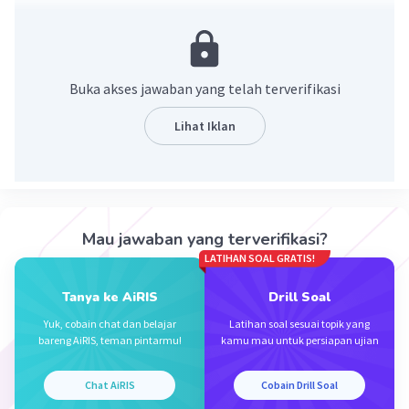
x = 180
Hasil dari 36(10) =
180
(2)
10101010110 = 10x
Buka akses jawaban yang telah terverifikasi
x = 1010101011
Hasil dari 1011010110 =
1010101011
(10)
Lihat Iklan
·
0.0
(
0
)
Balas
Beri Rating
Mau jawaban yang terverifikasi?
LATIHAN SOAL GRATIS!
Tanya ke AiRIS
Drill Soal
Yuk, cobain chat dan belajar
Latihan soal sesuai topik yang
bareng AiRIS, teman pintarmu!
kamu mau untuk persiapan ujian
Iklan
Chat AiRIS
Cobain Drill Soal