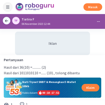
Masuk
Tiatira F
06 November 2023 12:44
Iklan
Pertanyaan
Hasil dari 36(10) =............ (2)
Hasil dari 1011010110 =....... (10) , tolong dibantu
Ikuti Tryout SNBT & Menangkan E-Wallet
100rb
Klaim
Habis dalam
00
:
18
:
17
:
50
1
1