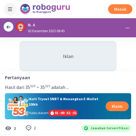
Masuk
N. A
02 Desember 2023 08:45
Iklan
Pertanyaan
Hasil dari 35²²³ ÷ 35²²¹ adalah ...
Ikuti Tryout SNBT & Menangkan E-Wallet
100rb
Klaim
Habis dalam
01
:
00
:
51
:
31
2
1
Jawaban terverifikasi