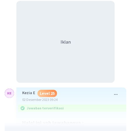
Iklan
Kezia E
Level 25
02 Desember 2023 09:24
Jawaban terverifikasi
Halo! ini yah jawabannya :
223
221
= 35
: 35