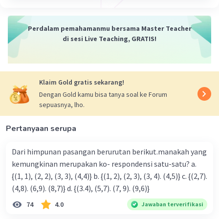
·
5.0
(
1
)
Balas
Beri Rating
Perdalam pemahamanmu bersama Master Teacher
di sesi Live Teaching, GRATIS!
Klaim Gold gratis sekarang!
Dengan Gold kamu bisa tanya soal ke Forum
sepuasnya, lho.
Pertanyaan serupa
Dari himpunan pasangan berurutan berikut.manakah yang
kemungkinan merupakan ko- respondensi satu-satu? a.
{(1, 1), (2, 2), (3, 3), (4,4)} b. {(1, 2), (2, 3), (3, 4). (4,5)} c. {(2,7).
(4,8). (6,9). (8,7)} d. {(3.4), (5,7). (7, 9). (9,6)}
74
4.0
Jawaban terverifikasi