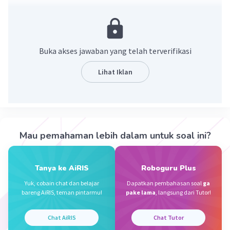
Perhatikan penjelasan berikut
Buka akses jawaban yang telah terverifikasi
Lihat Iklan
·
5.0
(
1
)
Balas
Beri Rating
Mau pemahaman lebih dalam untuk soal ini?
Muhammad
Level 36
18 Desember 2023 06:45
- 35 + (-10)-18
Tanya ke AiRIS
Roboguru Plus
=-46-18=-63
Yuk, cobain chat dan belajar
Dapatkan pembahasan soal
ga
Jadi jika dilihat dari soalnya jawabannya adalah -63
bareng AiRIS, teman pintarmu!
pake lama
, langsung dari Tutor!
Chat AiRIS
Chat Tutor
Alima S
Level 29