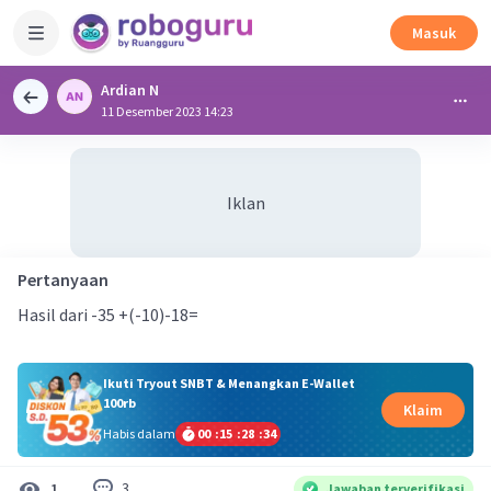
Masuk
Ardian N
11 Desember 2023 14:23
Iklan
Pertanyaan
Hasil dari -35 +(-10)-18=
Ikuti Tryout SNBT & Menangkan E-Wallet
100rb
Klaim
Habis dalam
00
:
15
:
28
:
33
3
1
Jawaban terverifikasi