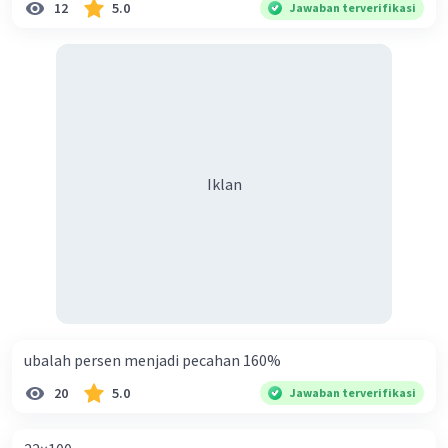
12
5.0
Jawaban terverifikasi
·
0.0
(
0
)
Balas
Beri Rating
Iklan
ubalah persen menjadi pecahan 160%
20
5.0
Jawaban terverifikasi