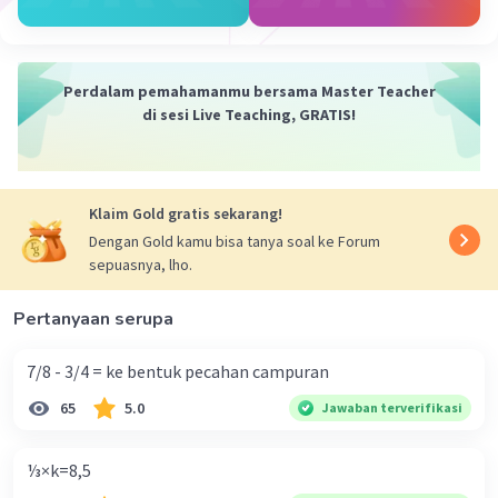
11 Desember 2023 14:31
Jawaban terverifikasi
Perdalam pemahamanmu bersama Master Teacher
-35 + (-10) - 18
Iklan
di sesi Live Teaching, GRATIS!
= -45 - 18
= -63
Klaim Gold gratis sekarang!
·
0.0
(
0
)
Balas
Beri Rating
Dengan Gold kamu bisa tanya soal ke Forum
sepuasnya, lho.
Kinanti W
Level 23
11 Desember 2023 21:31
Pertanyaan serupa
Jawaban terverifikasi
7/8 - 3/4 = ke bentuk pecahan campuran
A.-63
Penjelasan dengan langkah-langkah:
65
5.0
Jawaban terverifikasi
-35+(-10)-18
=-35-10-18
⅓×k=8,5
=-63