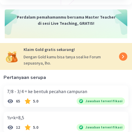
Jadi hasil nya adalah 23,95
·
0.0
(
0
)
Balas
Beri Rating
Perdalam pemahamanmu bersama Master Teacher
di sesi Live Teaching, GRATIS!
Klaim Gold gratis sekarang!
Dengan Gold kamu bisa tanya soal ke Forum
sepuasnya, lho.
Pertanyaan serupa
7/8 - 3/4 = ke bentuk pecahan campuran
65
5.0
Jawaban terverifikasi
⅓×k=8,5
12
5.0
Jawaban terverifikasi