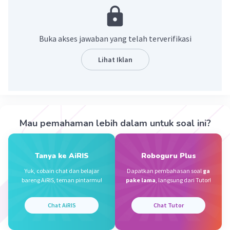
Penjelasan:
1. Mulailah dengan angka 32,15.
2. Kemudian, kurangkan 8,2 dari 32,15.
Buka akses jawaban yang telah terverifikasi
32,15 - 8,2 = 23,95
Lihat Iklan
Jadi, hasil pengurangan 32,15 - 8,2 adalah 23,95.
·
0.0
(
0
)
Balas
Beri Rating
Mau pemahaman lebih dalam untuk soal ini?
Aghnia A
Level 1
05 Oktober 2023 13:21
Tanya ke AiRIS
Roboguru Plus
Jawaban terverifikasi
32,15
Yuk, cobain chat dan belajar
Dapatkan pembahasan soal
ga
bareng AiRIS, teman pintarmu!
pake lama
, langsung dari Tutor!
8,2
Iklan
______ -
23,95
Chat AiRIS
Chat Tutor