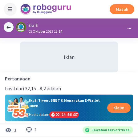
Masuk
Era E
05 Oktober 2023 13:14
Iklan
Pertanyaan
hasil dari 32,15 - 8,2 adalah
Ikuti Tryout SNBT & Menangkan E-Wallet
100rb
Klaim
Habis dalam
00
:
14
:
56
:
36
2
1
Jawaban terverifikasi