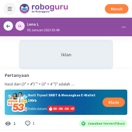
Masuk
Lena L
05 Januari 2023 03:48
Iklan
Pertanyaan
Hasil dari (3³ × 4²)⁻³ × (3² × 4⁻²)² adalah ....
Ikuti Tryout SNBT & Menangkan E-Wallet
100rb
Klaim
Habis dalam
00
:
00
:
04
:
47
1
1
Jawaban terverifikasi