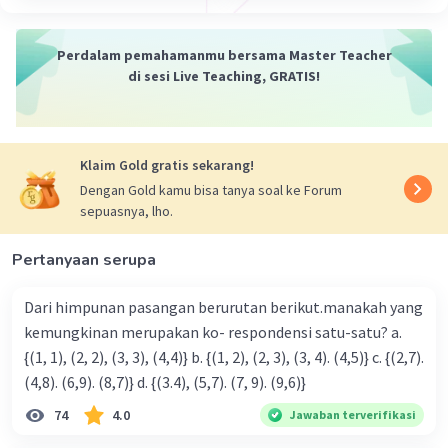
Perdalam pemahamanmu bersama Master Teacher
di sesi Live Teaching, GRATIS!
Iklan
Klaim Gold gratis sekarang!
Dengan Gold kamu bisa tanya soal ke Forum
sepuasnya, lho.
Pertanyaan serupa
Dari himpunan pasangan berurutan berikut.manakah yang
kemungkinan merupakan ko- respondensi satu-satu? a.
{(1, 1), (2, 2), (3, 3), (4,4)} b. {(1, 2), (2, 3), (3, 4). (4,5)} c. {(2,7).
(4,8). (6,9). (8,7)} d. {(3.4), (5,7). (7, 9). (9,6)}
74
4.0
Jawaban terverifikasi