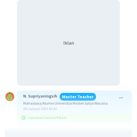
Iklan
N. Supriyaningsih
Master Teacher
Mahasiswa/Alumni Universitas Kristen Satya Wacana
09 Januari 2023 06:42
Jawaban terverifikasi
2
10
Jawaban yang benar adalah 1/(3
. 4
).