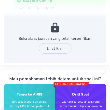
Jawaban terverifikasi
(-3)³ + (-3)² + (-3)¹ + (-3)^0
= -27 + 9 - 3 + 1
= -18 - 3 + 1
= -21 + 1
= -20
Buka akses jawaban yang telah terverifikasi
·
5.0
(
1
)
Balas
Beri Rating
Lihat Iklan
Mau pemahaman lebih dalam untuk soal ini?
Iklan
LATIHAN SOAL GRATIS!
Tanya ke AiRIS
Drill Soal
Yuk, cobain chat dan belajar
Latihan soal sesuai topik yang
bareng AiRIS, teman pintarmu!
kamu mau untuk persiapan ujian