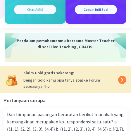
Chat AiRIS
Cobain Drill Soal
Perdalam pemahamanmu bersama Master Teacher
di sesi Live Teaching, GRATIS!
Klaim Gold gratis sekarang!
Dengan Gold kamu bisa tanya soal ke Forum
sepuasnya, lho.
Pertanyaan serupa
Dari himpunan pasangan berurutan berikut.manakah yang
kemungkinan merupakan ko- respondensi satu-satu? a.
{(1, 1), (2, 2), (3, 3), (4,4)} b. {(1, 2), (2, 3), (3, 4). (4,5)} c. {(2,7).