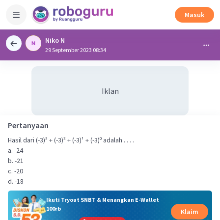
Masuk
Niko N
29 September 2023 08:34
Iklan
Pertanyaan
Hasil dari (-3)³ + (-3)² + (-3)¹ + (-3)⁰ adalah . . . .
a. -24
b. -21
c. -20
d. -18
Ikuti Tryout SNBT & Menangkan E-Wallet
100rb
Klaim