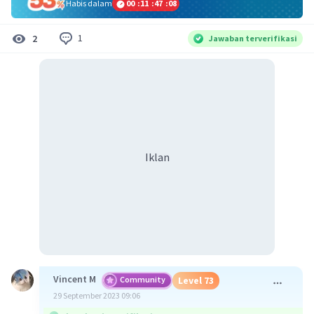
Habis dalam
00
:
11
:
47
:
08
1
2
Jawaban terverifikasi
Iklan
Vincent M
Community
Level 73
29 September 2023 09:06