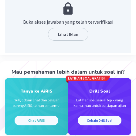
PEMBAHASAN
2x+9y-5x-11y+7
<=> -3x-2y+7
Buka akses jawaban yang telah terverifikasi
Semoga membantu.
Lihat Iklan
Terima kasih
·
0.0
(
0
)
Balas
Beri Rating
Mau pemahaman lebih dalam untuk soal ini?
LATIHAN SOAL GRATIS!
Sumber W
Community
Level 72
22 November 2023 00:21
Tanya ke AiRIS
Drill Soal
Jawaban terverifikasi
Yuk, cobain chat dan belajar
Latihan soal sesuai topik yang
bareng AiRIS, teman pintarmu!
kamu mau untuk persiapan ujian
Jawaban yang tepat adalah
-3x - 2y + 7
Iklan
Chat AiRIS
Cobain Drill Soal
Pembahasn :
2x + 9y - 5x - 11y + 7 = 2x - 5x + 9y - 11y + 7