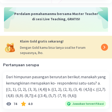
= -3x - 2y + 7
Perdalam pemahamanmu bersama Master Teacher
·
0.0
(
0
)
Balas
Beri Rating
di sesi Live Teaching, GRATIS!
Klaim Gold gratis sekarang!
Dengan Gold kamu bisa tanya soal ke Forum
sepuasnya, lho.
Pertanyaan serupa
Dari himpunan pasangan berurutan berikut.manakah yang
kemungkinan merupakan ko- respondensi satu-satu? a.
{(1, 1), (2, 2), (3, 3), (4,4)} b. {(1, 2), (2, 3), (3, 4). (4,5)} c. {(2,7).
(4,8). (6,9). (8,7)} d. {(3.4), (5,7). (7, 9). (9,6)}
74
4.0
Jawaban terverifikasi