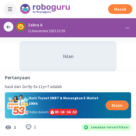
Masuk
Zahra A
21 November 2023 23:59
Iklan
Pertanyaan
hasil dari 2x+9y-5x-11y+7 adalah
Ikuti Tryout SNBT & Menangkan E-Wallet
100rb
Klaim
Habis dalam
00
:
18
:
16
:
53
2
1
Jawaban terverifikasi