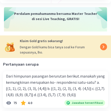
(2x-3)(x+9) = 2x(x+9) - 3(x+9)
2
= 2x
+ 18x - 3x - 27
Perdalam pemahamanmu bersama Master Teacher
2
= 2x
+ 15x - 27
di sesi Live Teaching, GRATIS!
·
0.0
(
0
)
Balas
Beri Rating
Klaim Gold gratis sekarang!
Dengan Gold kamu bisa tanya soal ke Forum
sepuasnya, lho.
Pertanyaan serupa
Dari himpunan pasangan berurutan berikut.manakah yang
kemungkinan merupakan ko- respondensi satu-satu? a.
{(1, 1), (2, 2), (3, 3), (4,4)} b. {(1, 2), (2, 3), (3, 4). (4,5)} c. {(2,7).
(4,8). (6,9). (8,7)} d. {(3.4), (5,7). (7, 9). (9,6)}
75
4.0
Jawaban terverifikasi