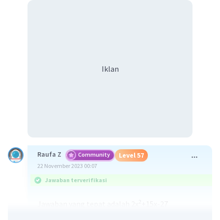
Iklan
Raufa Z
Community
Level 57
22 November 2023 00:07
Jawaban terverifikasi
2
Jawaban yang tepat adalah 2x
+15x-27