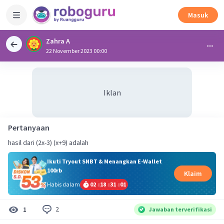
Masuk
Zahra A
22 November 2023 00:00
Iklan
Pertanyaan
hasil dari (2x-3) (x+9) adalah
Ikuti Tryout SNBT & Menangkan E-Wallet
100rb
Klaim
Habis dalam
02
:
18
:
31
:
01
2
1
Jawaban terverifikasi