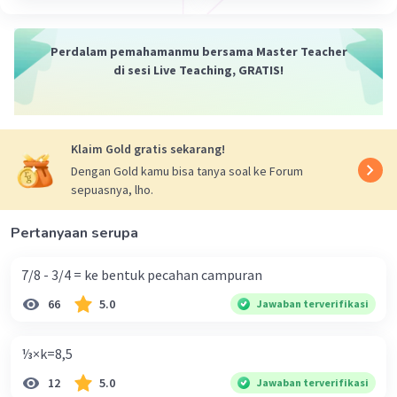
Perdalam pemahamanmu bersama Master Teacher
di sesi Live Teaching, GRATIS!
Klaim Gold gratis sekarang!
Dengan Gold kamu bisa tanya soal ke Forum
sepuasnya, lho.
Pertanyaan serupa
7/8 - 3/4 = ke bentuk pecahan campuran
66
5.0
Jawaban terverifikasi
⅓×k=8,5
12
5.0
Jawaban terverifikasi