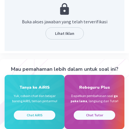
= 217/7
= 31
Buka akses jawaban yang telah terverifikasi
·
0.0
(
0
)
Balas
Beri Rating
Lihat Iklan
Vincent M
Community
Level 73
30 September 2023 10:40
Jawaban terverifikasi
Mau pemahaman lebih dalam untuk soal ini?
2,1 ÷ 0,7
Iklan
= 2 1/10 ÷ 7/10
= 21/10 × 10/7
Tanya ke AiRIS
Roboguru Plus
= 3
Yuk, cobain chat dan belajar
Dapatkan pembahasan soal
ga
bareng AiRIS, teman pintarmu!
pake lama
, langsung dari Tutor!
·
0.0
(
0
)
Balas
Beri Rating
Chat AiRIS
Chat Tutor