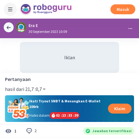
Masuk
Era E
30 September 2023 10:09
Iklan
Pertanyaan
hasil dari 21,7 :0,7 =
Ikuti Tryout SNBT & Menangkan E-Wallet
100rb
Klaim
Habis dalam
02
:
13
:
33
:
38
2
1
Jawaban terverifikasi