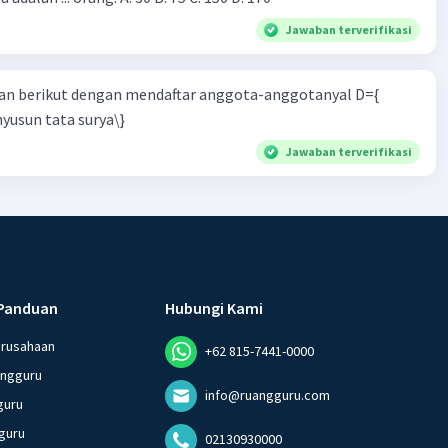
Jawaban terverifikasi
n berikut dengan mendaftar anggota-anggotanyal D={
yusun tata surya\}
Jawaban terverifikasi
Panduan
Hubungi Kami
erusahaan
+62 815-7441-0000
angguru
info@ruangguru.com
guru
guru
02130930000