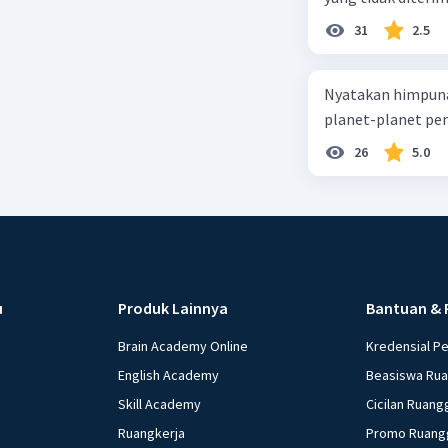
31
2.5
Nyatakan himpuna
planet-planet pen
26
5.0
u
Produk Lainnya
Bantuan & 
Brain Academy Online
Kredensial P
English Academy
Beasiswa Ru
Skill Academy
Cicilan Ruang
Ruangkerja
Promo Ruang