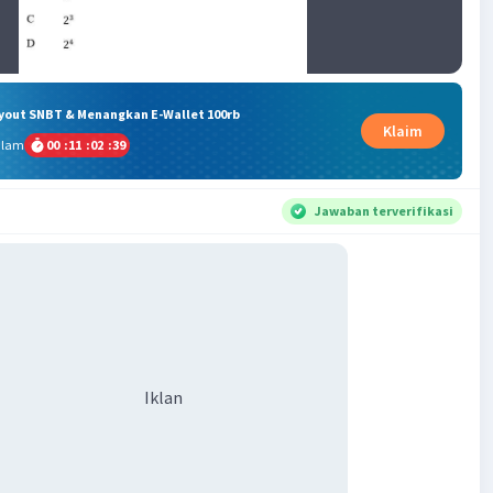
ryout SNBT & Menangkan E-Wallet 100rb
Klaim
alam
00
:
11
:
02
:
38
Jawaban terverifikasi
Iklan