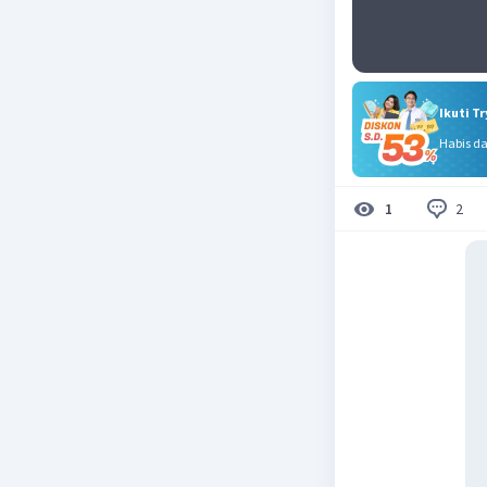
Ikuti T
Habis d
2
1