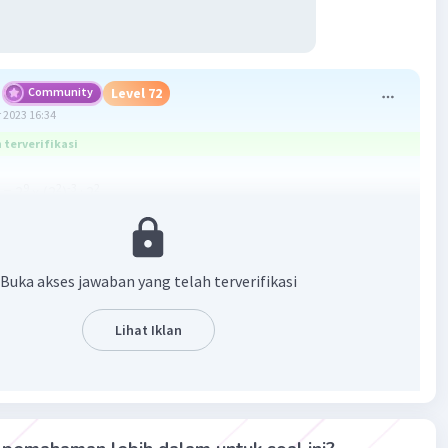
Community
Level 72
 2023 16:34
terverifikasi
9
2
-3
2
= 2
x (2
)
: 2
9
-6
2
2
x 2
: 2
3
2
2
: 2
2
Buka akses jawaban yang telah terverifikasi
 A
Lihat Iklan
·
0.0
(
0
)
Balas
ating
Community
Level 89
 2023 20:16