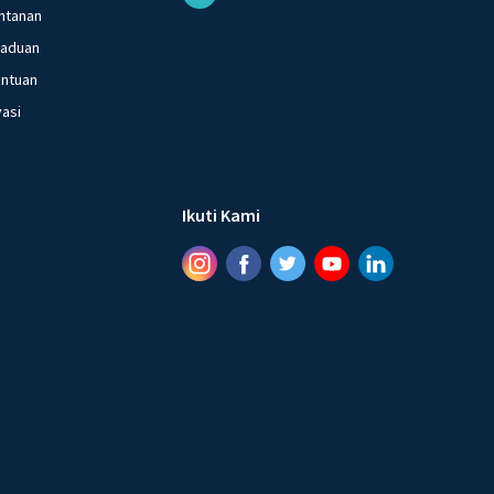
ntanan
gaduan
entuan
vasi
Ikuti Kami