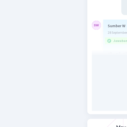
Sumber W
28 September
Jawaban 
9
-3
2
2
x 4
: 2
= 
= 
= 
Jawaban :
Beri R
Nanda R
28 September