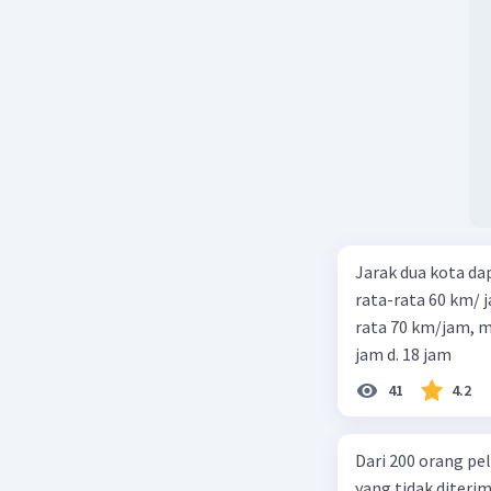
Jarak dua kota d
rata-rata 60 km/ 
rata 70 km/jam, maka waktu
jam d. 18 jam
41
4.2
Dari 200 orang pe
yang tidak diterima