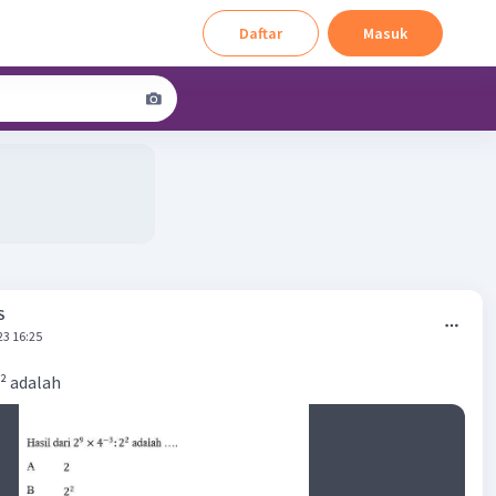
Daftar
Masuk
S
23 16:25
2² adalah