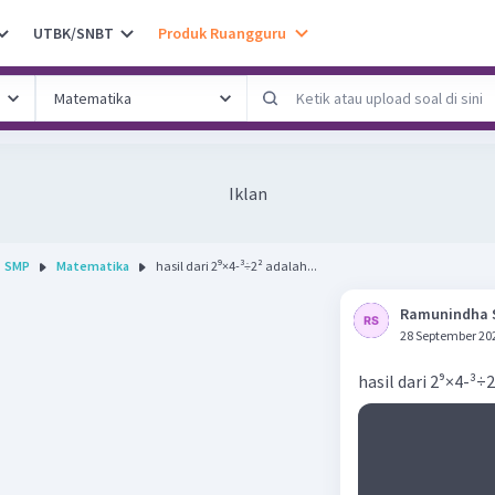
UTBK/SNBT
Produk Ruangguru
Iklan
SMP
Matematika
hasil dari 2⁹×4‐³÷2² adalah...
Ramunindha 
28 September 20
hasil dari 2⁹×4‐³÷