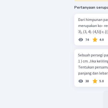
Pertanyaan serup
Dari himpunan pa
merupakan ko- respondensi satu-satu? a. {(1, 1), (2, 2), (3, 3), (4,4)} b. {(1, 2), (2,
74
4.0
Sebuah persegi pa
1 ) cm. Jika kelil
Tentukan persamaa
panjang dan lebar
38
5.0