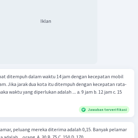
Iklan
apat ditempuh dalam waktu 14 jam dengan kecepatan mobil
jam. Jika jarak dua kota itu ditempuh dengan kecepatan rata-
 yang diperlukan adalah .... a. 9 jam b. 12 jam c. 15
Jawaban terverifikasi
lamar, peluang mereka diterima adalah 0,15. Banyak pelamar
 adalah ... orang. A. 30 B. 75 C. 150 D. 170