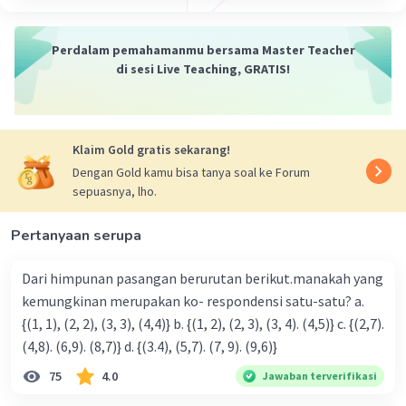
Perdalam pemahamanmu bersama Master Teacher
di sesi Live Teaching, GRATIS!
Iklan
Klaim Gold gratis sekarang!
Dengan Gold kamu bisa tanya soal ke Forum
sepuasnya, lho.
Pertanyaan serupa
Dari himpunan pasangan berurutan berikut.manakah yang
kemungkinan merupakan ko- respondensi satu-satu? a.
{(1, 1), (2, 2), (3, 3), (4,4)} b. {(1, 2), (2, 3), (3, 4). (4,5)} c. {(2,7).
(4,8). (6,9). (8,7)} d. {(3.4), (5,7). (7, 9). (9,6)}
75
4.0
Jawaban terverifikasi