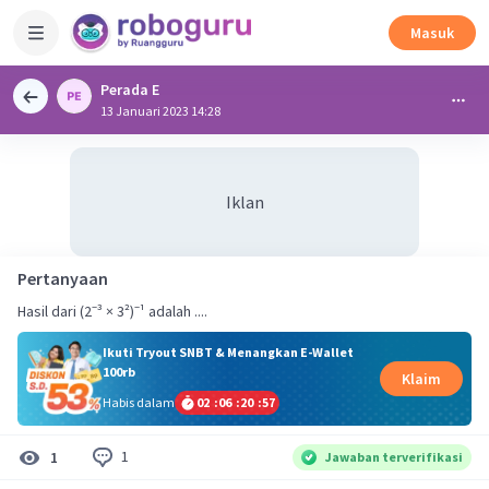
Masuk
Perada E
13 Januari 2023 14:28
Iklan
Pertanyaan
Hasil dari (2⁻³ × 3²)⁻¹ adalah ....
Ikuti Tryout SNBT & Menangkan E-Wallet
100rb
Klaim
Habis dalam
02
:
06
:
20
:
57
1
1
Jawaban terverifikasi