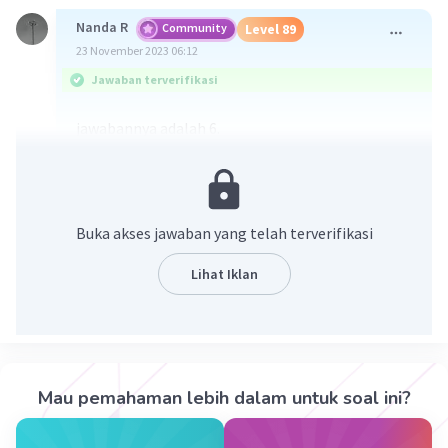
Nanda R
Community
Level 89
23 November 2023 06:12
Jawaban terverifikasi
jawabannya adalah 6.
1,5 : 25% = 15/10 : 25/100
= 3/2 × 4/1
= (3×4)/(2×1)
= 12/2
Buka akses jawaban yang telah terverifikasi
= 6.
Lihat Iklan
·
0.0
(
0
)
Balas
Beri Rating
Sumber W
Community
Level 72
23 November 2023 06:18
Mau pemahaman lebih dalam untuk soal ini?
Jawaban terverifikasi