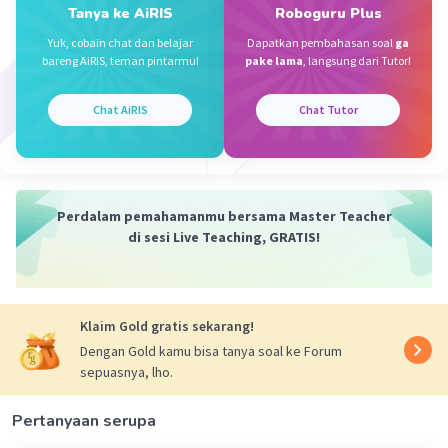
Jawaban yang tepat adalah 6
Tanya ke AiRIS
Roboguru Plus
Iklan
Yuk, cobain chat dan belajar
Dapatkan pembahasan soal
ga
Pembahasan :
bareng AiRIS, teman pintarmu!
pake lama
, langsung dari Tutor!
1,5 : 25% = 15/10 : 25/100
= 3/2 : 1/4
Chat AiRIS
Chat Tutor
= 3/2 x 4
= 6
·
0.0
(
0
)
Balas
Beri Rating
Perdalam pemahamanmu bersama Master Teacher
di sesi Live Teaching, GRATIS!
Zuhdi A
Level 18
25 November 2023 22:10
Jawaban terverifikasi
Klaim Gold gratis sekarang!
=1,5:25%
Dengan Gold kamu bisa tanya soal ke Forum
=15/10:25/100
sepuasnya, lho.
=15/10×100/25
=1500/250
=150/25
Pertanyaan serupa
=6/1