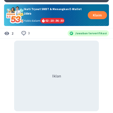
Ikuti Tryout SNBT & Menangkan E-Wallet
100rb
Klaim
Habis dalam
02
:
10
:
36
:
33
3
2
Jawaban terverifikasi
Iklan