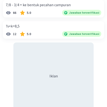
=6
7/8 - 3/4 = ke bentuk pecahan campuran
66
5.0
Jawaban terverifikasi
·
0.0
(
0
)
Balas
Beri Rating
⅓×k=8,5
12
5.0
Jawaban terverifikasi
Iklan