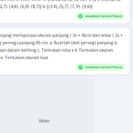
3), (3, 4). (4,5)} c. {(2,7). (4,8). (6,9). (8,7)} d. {(3.4), (5,7). (7, 9). (9,6)}
Jawaban terverifikasi
njang mempunyai ukuran panjang ( 3x + 4)cm dan lebar ( 2x +
ing persegi panjang 85 cm. a. Buatlah sket persegi panjang b.
n dalam keliling c. Tentukan nilai x d. Tentukan ukuran
 e. Tentukan ukuran luas
Jawaban terverifikasi
Iklan