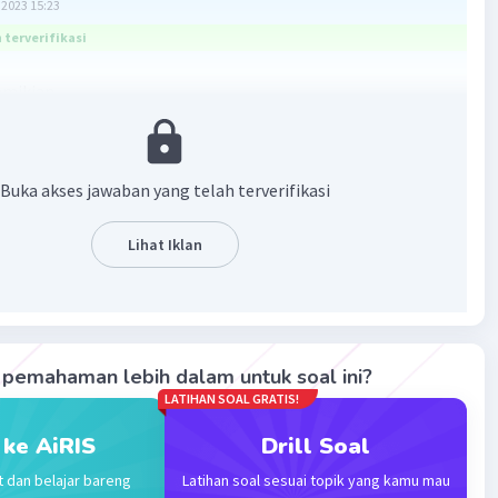
2023 15:23
terverifikasi
emikian
il + 1 buku tulis = 1P + 1B
1. 1500 = 2200
a sebuah pensil dan buku adalah Rp2.200
Buka akses jawaban yang telah terverifikasi
Lihat Iklan
pemahaman lebih dalam untuk soal ini?
LATIHAN SOAL GRATIS!
·
5.0
(
1
)
Balas
ating
 ke AiRIS
Drill Soal
t dan belajar bareng
Latihan soal sesuai topik yang kamu mau