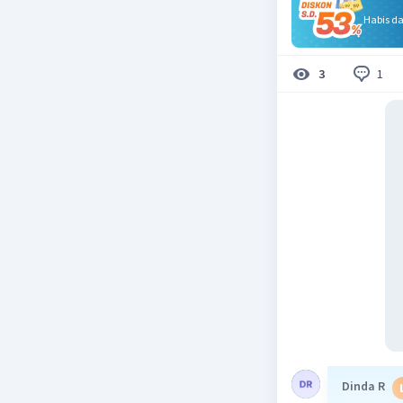
Habis d
1
3
Dinda R