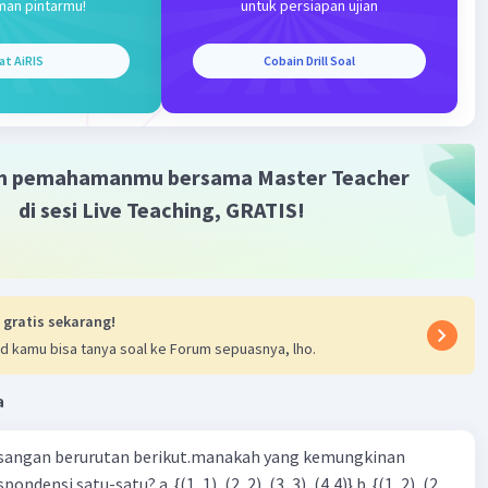
man pintarmu!
untuk persiapan ujian
at AiRIS
Cobain Drill Soal
Iklan
m pemahamanmu bersama Master Teacher
di sesi Live Teaching, GRATIS!
 gratis sekarang!
d kamu bisa tanya soal ke Forum sepuasnya, lho.
a
sangan berurutan berikut.manakah yang kemungkinan