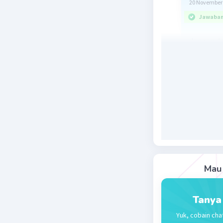
20 November 
Jawaban 
dengan d
--> 1 pens
1. 700 + 
maka harg
Mau 
Beri R
Tanya
Yuk, cobain cha