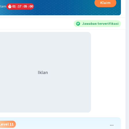
Klaim
alam
01
:
17
:
05
:
00
Jawaban terverifikasi
Iklan
Level 11