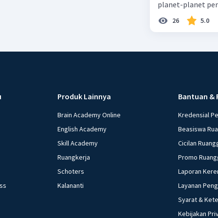
planet-planet pen
26
5.0
u
Produk Lainnya
Bantuan & 
Brain Academy Online
Kredensial P
English Academy
Beasiswa Ru
Skill Academy
Cicilan Ruang
Ruangkerja
Promo Ruang
Schoters
Laporan Kere
ess
Kalananti
Layanan Pen
Syarat & Ket
Kebijakan Pri