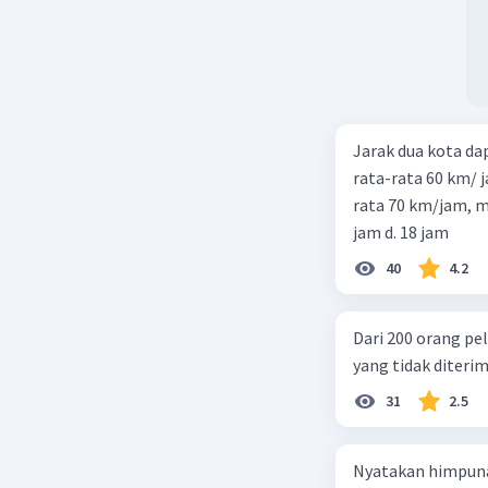
Jarak dua kota d
rata-rata 60 km/ 
rata 70 km/jam, maka waktu
jam d. 18 jam
40
4.2
Dari 200 orang pe
yang tidak diterima
31
2.5
Nyatakan himpuna