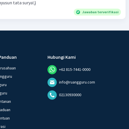
yusun tata surya\}
Jawaban terverifikasi
Panduan
Hubungi Kami
erusahaan
+62 815-7441-0000
angguru
info@ruangguru.com
guru
guru
02130930000
ntanan
gaduan
entuan
vasi