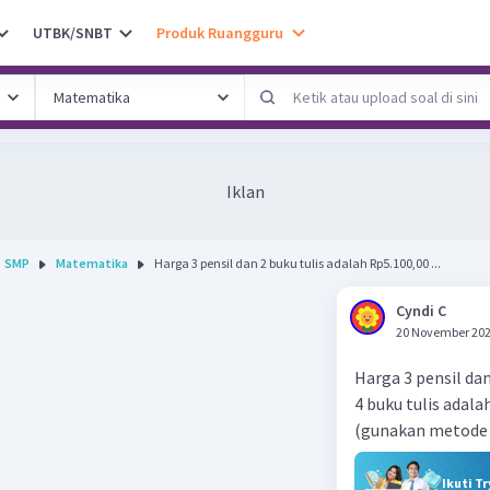
UTBK/SNBT
Produk Ruangguru
Iklan
SMP
Matematika
Harga 3 pensil dan 2 buku tulis adalah Rp5.100,00 ...
Cyndi C
20 November 202
Harga 3 pensil dan
4 buku tulis adala
(gunakan metode 
Ikuti T