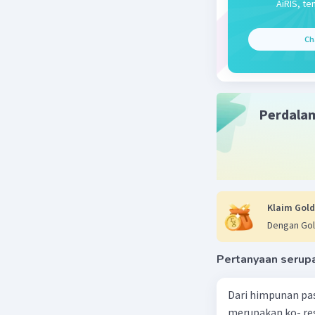
AiRIS, te
Ch
Perdala
Klaim Gold
Dengan Gol
Pertanyaan serup
Dari himpunan pa
merupakan ko- respondensi satu-satu? a. {(1, 1), (2, 2), (3, 3), (4,4)} b. {(1, 2), (2,