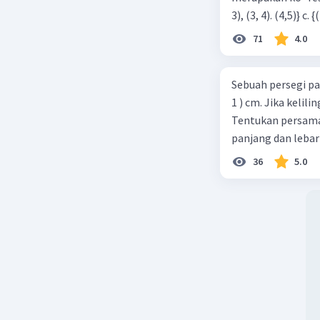
71
4.0
Sebuah persegi pa
1 ) cm. Jika kelil
Tentukan persamaa
panjang dan lebar
36
5.0