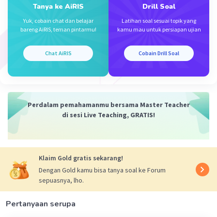
Tanya ke AiRIS
Drill Soal
Yuk, cobain chat dan belajar
Latihan soal sesuai topik yang
bareng AiRIS, teman pintarmu!
kamu mau untuk persiapan ujian
Chat AiRIS
Cobain Drill Soal
Iklan
Perdalam pemahamanmu bersama Master Teacher
di sesi Live Teaching, GRATIS!
Klaim Gold gratis sekarang!
Dengan Gold kamu bisa tanya soal ke Forum
sepuasnya, lho.
Pertanyaan serupa