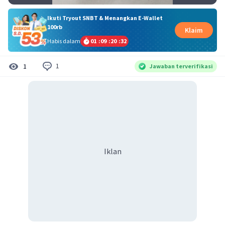
Ikuti Tryout SNBT & Menangkan E-Wallet
100rb
Klaim
Habis dalam
01
:
09
:
20
:
32
1
1
Jawaban terverifikasi
Iklan