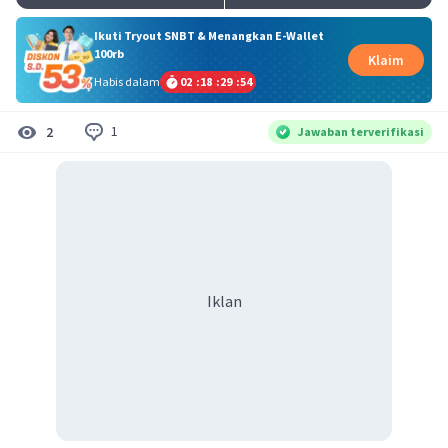
Ikuti Tryout SNBT & Menangkan E-Wallet
100rb
Klaim
Habis dalam
02
:
18
:
29
:
54
1
2
Jawaban terverifikasi
Iklan