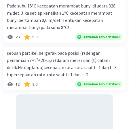
Pada suhu 15°C kecepatan merambat bunyi di udara 328
m/det. Jika setiap kenaikan 1°C kecepatan merambat
bunyi bertambah 0,6 m/det. Tentukan kecepatan
merambat bunyi pada suhu 8°C!
23
5.0
Jawaban terverifikasi
sebuah partikel bergerak pada posisi (r) dengan
persamaan r=t²+2t+5,(r) dalam meter dan (t) dalam
detik.Hitunglah: a)kecepatan rata-rata saat t=1 dan t=3
b)percepaatan rata-rata saat t=1 dan t=2
12
3.0
Jawaban terverifikasi