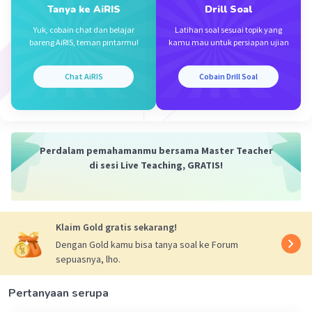
Tanya ke AiRIS
Drill Soal
Yuk, cobain chat dan belajar
Latihan soal sesuai topik yang
bareng AiRIS, teman pintarmu!
kamu mau untuk persiapan ujian
·
0.0
(
0
)
Balas
Beri Rating
Chat AiRIS
Cobain Drill Soal
Perdalam pemahamanmu bersama Master Teacher
di sesi Live Teaching, GRATIS!
Iklan
Klaim Gold gratis sekarang!
Dengan Gold kamu bisa tanya soal ke Forum
sepuasnya, lho.
Pertanyaan serupa