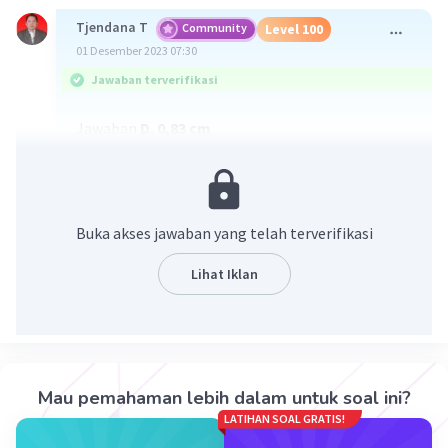
Tjendana T
Community
Level 100
01 Desember 2023 07:30
Jawaban terverifikasi
Jawaban
D. 0,83 cm
Pembahasan
Skala utama: 0,8 cm
Skala nonius: 3 × 0,01 cm = 0,03 cm
Buka akses jawaban yang telah terverifikasi
Pengukuran: 0,8 + 0,03 = 0,83 cm
Lihat Iklan
Lihat pd foto terlampir
Mau pemahaman lebih dalam untuk soal ini?
LATIHAN SOAL GRATIS!