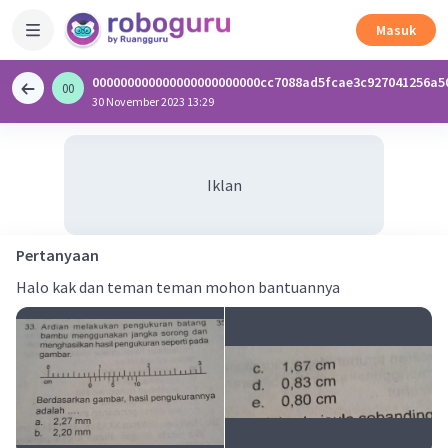
Masuk
000000000000000000000000cc7088ad5fcae3c927041256a5
00
0
30 November 2023 13:29
Iklan
Pertanyaan
Halo kak dan teman teman mohon bantuannya