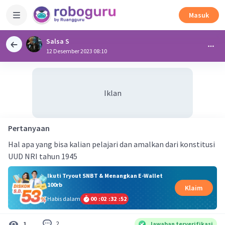
Masuk
Salsa S
12 Desember 2023 08:10
Iklan
Pertanyaan
Hal apa yang bisa kalian pelajari dan amalkan dari konstitusi
UUD NRI tahun 1945
Ikuti Tryout SNBT & Menangkan E-Wallet
100rb
Klaim
Habis dalam
00
:
02
:
32
:
51
2
1
Jawaban terverifikasi