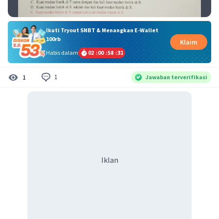
Ikuti Tryout SNBT & Menangkan E-Wallet
100rb
Klaim
Habis dalam
02
:
00
:
58
:
31
1
1
Jawaban terverifikasi
Iklan