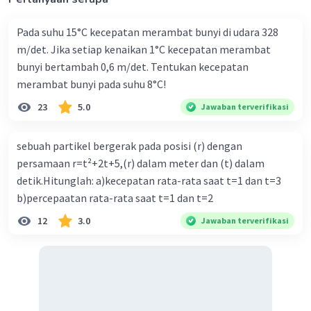
- rs>R
Es = kq/rs²
Pada suhu 15°C kecepatan merambat bunyi di udara 328
Es = kq/10²
m/det. Jika setiap kenaikan 1°C kecepatan merambat
Es = 1/100 (kq)
bunyi bertambah 0,6 m/det. Tentukan kecepatan
- rt>R
merambat bunyi pada suhu 8°C!
Et = kq/rt²
23
5.0
Jawaban terverifikasi
Et = kq/15²
Et = 1/225 (kq)
sebuah partikel bergerak pada posisi (r) dengan
Sehingga, pernyataan yang sesuai adalah
persamaan r=t²+2t+5,(r) dalam meter dan (t) dalam
Er/Es = (1/25) / (1/100)
detik.Hitunglah: a)kecepatan rata-rata saat t=1 dan t=3
Er/Es = 100/25
b)percepaatan rata-rata saat t=1 dan t=2
Er/Es = 4
Er = 4 Es
12
3.0
Jawaban terverifikasi
Jadi, kuat medan listrik di R empat kali kuat medan
listrik di S. Oleh karena itu jawaban yang sesuai adalah E.
·
5.0
(
1
)
Balas
Beri Rating