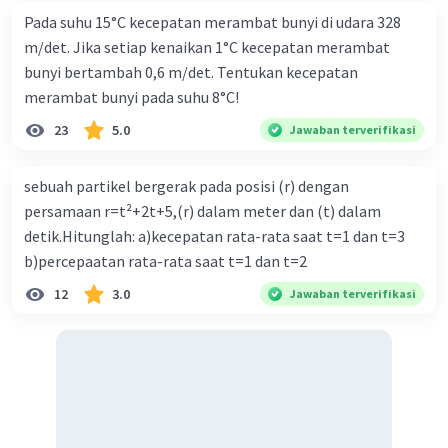
Pada suhu 15°C kecepatan merambat bunyi di udara 328
·
5.0
(
1
)
Balas
Beri Rating
m/det. Jika setiap kenaikan 1°C kecepatan merambat
bunyi bertambah 0,6 m/det. Tentukan kecepatan
merambat bunyi pada suhu 8°C!
23
5.0
Jawaban terverifikasi
sebuah partikel bergerak pada posisi (r) dengan
Iklan
persamaan r=t²+2t+5,(r) dalam meter dan (t) dalam
detik.Hitunglah: a)kecepatan rata-rata saat t=1 dan t=3
b)percepaatan rata-rata saat t=1 dan t=2
12
3.0
Jawaban terverifikasi