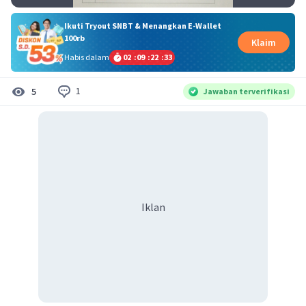
Ikuti Tryout SNBT & Menangkan E-Wallet
100rb
Klaim
Habis dalam
02
:
09
:
22
:
33
1
5
Jawaban terverifikasi
Iklan