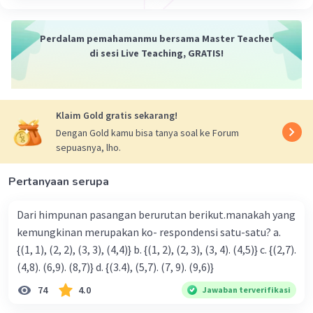
Jadi, garis bilangan untuk menghitung nilai dari :
(-6) + (-5 ) - (-4) adalah seperti pada foto di
Perdalam pemahamanmu bersama Master Teacher
bawah.
di sesi Live Teaching, GRATIS!
Klaim Gold gratis sekarang!
Dengan Gold kamu bisa tanya soal ke Forum
sepuasnya, lho.
Pertanyaan serupa
·
0.0
(
0
)
Balas
Beri Rating
Dari himpunan pasangan berurutan berikut.manakah yang
kemungkinan merupakan ko- respondensi satu-satu? a.
{(1, 1), (2, 2), (3, 3), (4,4)} b. {(1, 2), (2, 3), (3, 4). (4,5)} c. {(2,7).
(4,8). (6,9). (8,7)} d. {(3.4), (5,7). (7, 9). (9,6)}
74
4.0
Jawaban terverifikasi