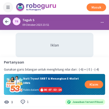
Masuk
Teguh S
09 Oktober 2023 23:51
Iklan
Pertanyaan
Gunakan garis bilangan untuk menghitung nilai dari : (-6) + (-5 ) - (-4)
Ikuti Tryout SNBT & Menangkan E-Wallet
100rb
Klaim
Habis dalam
00
:
07
:
53
:
14
1
1
Jawaban terverifikasi