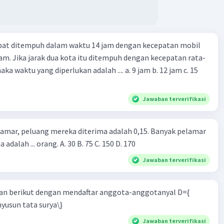
apat ditempuh dalam waktu 14 jam dengan kecepatan mobil
jam. Jika jarak dua kota itu ditempuh dengan kecepatan rata-
 yang diperlukan adalah .... a. 9 jam b. 12 jam c. 15
Jawaban terverifikasi
lamar, peluang mereka diterima adalah 0,15. Banyak pelamar
 adalah ... orang. A. 30 B. 75 C. 150 D. 170
Jawaban terverifikasi
n berikut dengan mendaftar anggota-anggotanyal D={
yusun tata surya\}
Jawaban terverifikasi