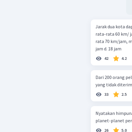
Jarak dua kota d
rata-rata 60 km/ 
rata 70 km/jam, maka waktu
jam d. 18 jam
42
4.2
Dari 200 orang pe
yang tidak diterima
33
2.5
Nyatakan himpuna
planet-planet pen
26
5.0