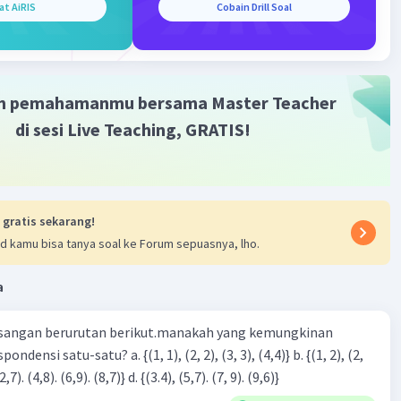
at AiRIS
Cobain Drill Soal
m pemahamanmu bersama Master Teacher
di sesi Live Teaching, GRATIS!
·
0.0
(
0
)
Balas
ating
 gratis sekarang!
d kamu bisa tanya soal ke Forum sepuasnya, lho.
a
Iklan
sangan berurutan berikut.manakah yang kemungkinan
3), (3, 4). (4,5)} c. {(2,7). (4,8). (6,9). (8,7)} d. {(3.4), (5,7). (7, 9). (9,6)}