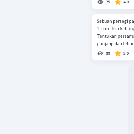
75
4.0
Sebuah persegi pa
1 ) cm. Jika kelil
Tentukan persamaa
panjang dan lebar
39
5.0