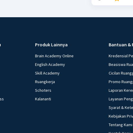
u
Produk Lainnya
Bantuan & 
Brain Academy Online
Kredensial P
English Academy
Beasiswa Ru
Skill Academy
Cicilan Ruang
Ruangkerja
Promo Ruang
Schoters
Laporan Kere
ess
Kalananti
Layanan Pen
Syarat & Ket
Kebijakan Pri
Tentang Kami