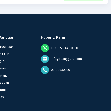
Panduan
Hubungi Kami
erusahaan
+62 815-7441-0000
angguru
info@ruangguru.com
guru
guru
02130930000
ntanan
gaduan
entuan
vasi