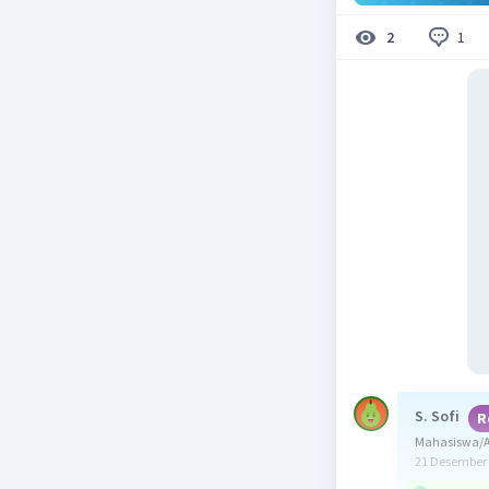
1
2
S. Sofi
R
Mahasiswa/A
21 Desember 