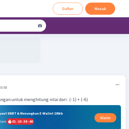
Daftar
Masuk
23:50
ngan untuk menghitung nilai dari : (-1) + (-6)
ryout SNBT & Menangkan E-Wallet 100rb
Klaim
alam
01
:
10
:
59
:
40