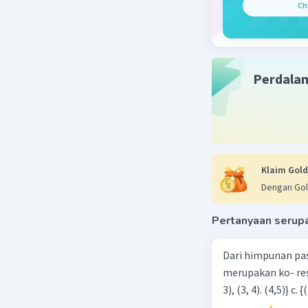
Ch
Perdala
Beri R
Klaim Gold
Dengan Gol
Pertanyaan serup
Dari himpunan pa
merupakan ko- respondensi satu-satu? a. {(1, 1), (2, 2), (3, 3), (4,4)} b. {(1, 2), (2,