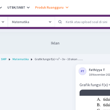
UTBK/SNBT
Produk Ruangguru
Iklan
SMP
Matematika
Grafik fungsi f(x) = x² – 3x – 10 akan .......
Fathiyya T
18 November 202
Grafik fungsi f(x) = 