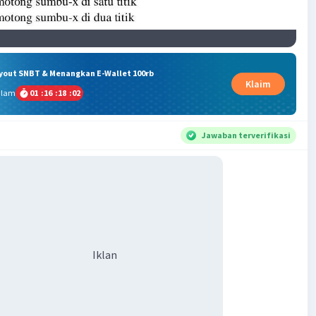
ryout SNBT & Menangkan E-Wallet 100rb
Klaim
alam
01
:
16
:
18
:
01
Jawaban terverifikasi
Iklan