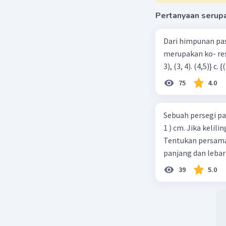
Pertanyaan serup
Dari himpunan pa
merupakan ko- respondensi satu-satu? a. {(1, 1), (2, 2), (3, 3), (4,4)} b. {(1, 2), (2,
75
4.0
Sebuah persegi pa
1 ) cm. Jika kelil
Tentukan persamaa
panjang dan lebar
39
5.0