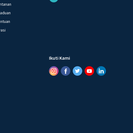
ntanan
gaduan
entuan
vasi
Ikuti Kami