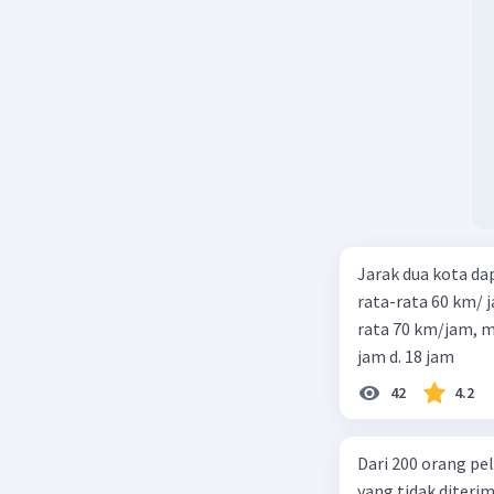
Jarak dua kota d
rata-rata 60 km/ 
rata 70 km/jam, maka waktu
jam d. 18 jam
42
4.2
Dari 200 orang pe
yang tidak diterima