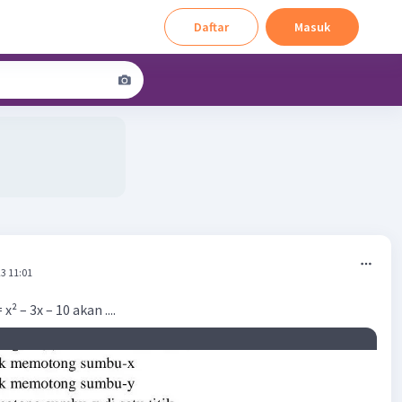
Daftar
Masuk
3 11:01
x² – 3x – 10 akan ....