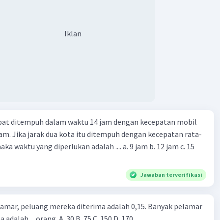
Iklan
apat ditempuh dalam waktu 14 jam dengan kecepatan mobil
jam. Jika jarak dua kota itu ditempuh dengan kecepatan rata-
 yang diperlukan adalah .... a. 9 jam b. 12 jam c. 15
Jawaban terverifikasi
lamar, peluang mereka diterima adalah 0,15. Banyak pelamar
 adalah ... orang. A. 30 B. 75 C. 150 D. 170