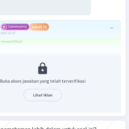
Community
Level 72
2023 23:37
terverifikasi
yang tepat adalah
ng sumbu x di dua titik
an :
Buka akses jawaban yang telah terverifikasi
3x - 10
 sumbu x maka y = 0
Lihat Iklan
 = 0
2) = 0
 x
= -2
2
k memotong sumbu x di dua titik yaitu (5,0) dan (-2,0)