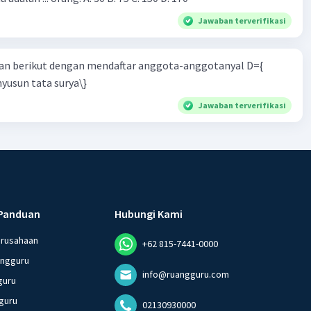
Jawaban terverifikasi
n berikut dengan mendaftar anggota-anggotanyal D={
yusun tata surya\}
Jawaban terverifikasi
Panduan
Hubungi Kami
erusahaan
+62 815-7441-0000
angguru
info@ruangguru.com
guru
guru
02130930000