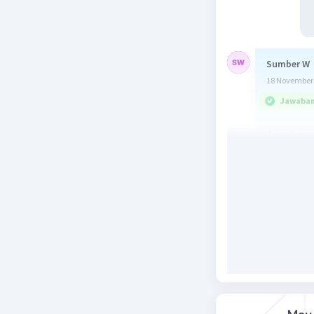
Sumber W
18 November 
Jawaban 
Jawaban 
D. Memoto
Pembahas
2
f(x) = x
- 
Memotong
2
x
- 3x - 10
(x - 5)(x + 
x
= 5 atau
1
Jadi grafi