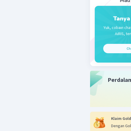
Mau 
Tanya
Beri R
Yuk, cobain cha
AiRIS, te
Ch
Perdala
Klaim Gold
Dengan Gol