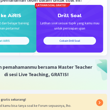
pemahaman lebih dalam untuk soal ini?
LATIHAN SOAL GRATIS!
 ke AiRIS
Drill Soal
·
0.0
(
0
)
Balas
ating
t dan belajar bareng
Latihan soal sesuai topik yang kamu mau
man pintarmu!
untuk persiapan ujian
at AiRIS
Cobain Drill Soal
Iklan
m pemahamanmu bersama Master Teacher
di sesi Live Teaching, GRATIS!
 gratis sekarang!
d kamu bisa tanya soal ke Forum sepuasnya, lho.