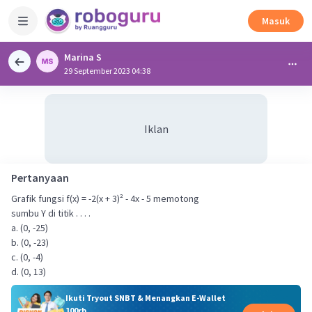
Masuk
Marina S
29 September 2023 04:38
Iklan
Pertanyaan
Grafik fungsi f(x) = -2(x + 3)² - 4x - 5 memotong
sumbu Y di titik . . . .
a. (0, -25)
b. (0, -23)
c. (0, -4)
d. (0, 13)
Ikuti Tryout SNBT & Menangkan E-Wallet
100rb