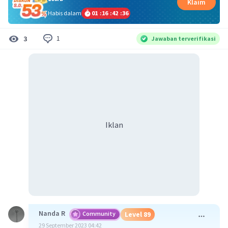
Klaim
Habis dalam
01
:
16
:
42
:
36
1
3
Jawaban terverifikasi
Iklan
Nanda R
Community
Level 89
29 September 2023 04:42