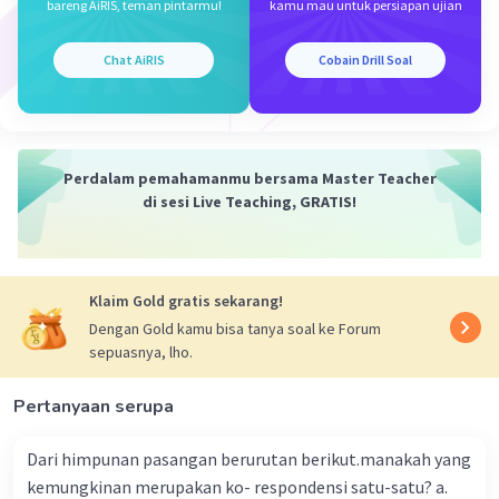
bareng AiRIS, teman pintarmu!
kamu mau untuk persiapan ujian
Chat AiRIS
Cobain Drill Soal
Iklan
Perdalam pemahamanmu bersama Master Teacher
di sesi Live Teaching, GRATIS!
Klaim Gold gratis sekarang!
Dengan Gold kamu bisa tanya soal ke Forum
sepuasnya, lho.
Pertanyaan serupa
Dari himpunan pasangan berurutan berikut.manakah yang
kemungkinan merupakan ko- respondensi satu-satu? a.