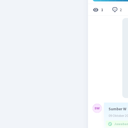
2
1
Sumber W
09 Oktober 2
Jawaban 