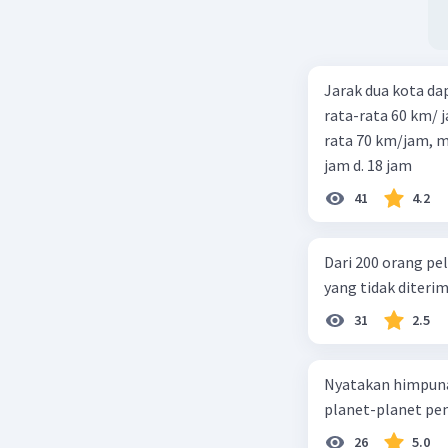
Beri R
Jarak dua kota d
rata-rata 60 km/ 
rata 70 km/jam, maka waktu
jam d. 18 jam
41
4.2
Dari 200 orang pe
yang tidak diterima
31
2.5
Nyatakan himpuna
planet-planet pen
26
5.0