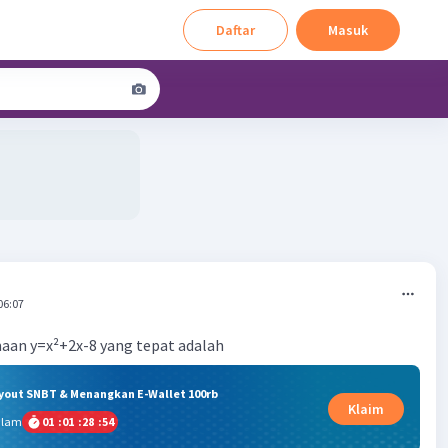
Daftar
Masuk
06:07
maan y=x²+2x-8 yang tepat adalah
ryout SNBT & Menangkan E-Wallet 100rb
Klaim
alam
01
:
01
:
28
:
54