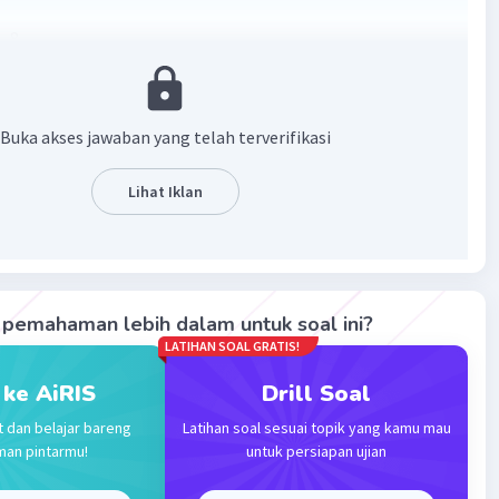
- 8
otong sumbu x, y = 0
Buka akses jawaban yang telah terverifikasi
2x - 8
 8 = 0
Lihat Iklan
 + 4) = 0
u x = -4
sumbu x di (2,0) dan (-4,0)
pemahaman lebih dalam untuk soal ini?
ng sumbu y, x = 0
LATIHAN SOAL GRATIS!
 ke AiRIS
Drill Soal
2x - 8
t dan belajar bareng
Latihan soal sesuai topik yang kamu mau
 sumbu y di (0,-8)
man pintarmu!
untuk persiapan ujian