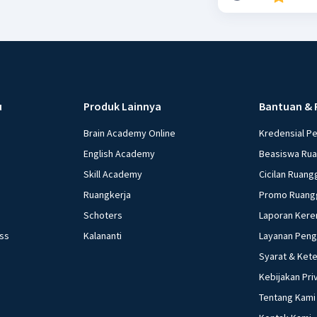
u
Produk Lainnya
Bantuan & 
Brain Academy Online
Kredensial P
English Academy
Beasiswa Ru
Skill Academy
Cicilan Ruang
Ruangkerja
Promo Ruang
Schoters
Laporan Kere
ess
Kalananti
Layanan Pen
Syarat & Ket
Kebijakan Pri
Tentang Kami