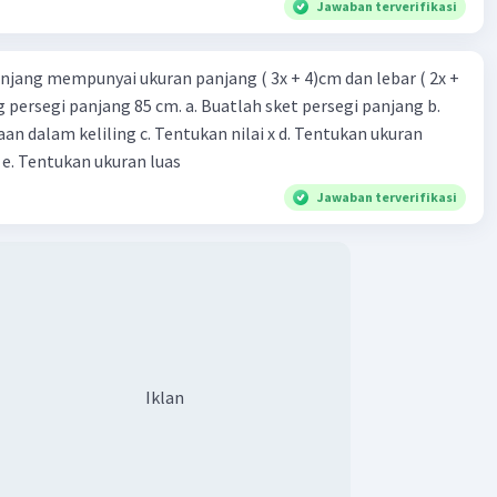
Jawaban terverifikasi
njang mempunyai ukuran panjang ( 3x + 4)cm dan lebar ( 2x +
ing persegi panjang 85 cm. a. Buatlah sket persegi panjang b.
n dalam keliling c. Tentukan nilai x d. Tentukan ukuran
 e. Tentukan ukuran luas
·
0.0
(
0
)
Balas
ating
Jawaban terverifikasi
Level 91
023 07:30
Membantu(◍•ᴗ•◍)
Iklan
Iklan