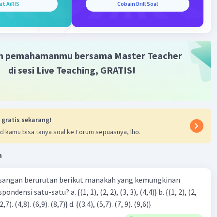
at AiRIS
Cobain Drill Soal
simetri (x
), Nilai optimum (y
), dan koordinat titik
p
p
minimum
2x - 8
m pemahamanmu bersama Master Teacher
 2 dan c = -8
/2a
di sesi Live Teaching, GRATIS!
(1)
- 4ac)/-4a
- 4(1)(-8))/-4(1)
 gratis sekarang!
32)/-4
d kamu bisa tanya soal ke Forum sepuasnya, lho.
-4
a
 titik balik minnimum = (-1, -9)
 seperti dibawah :
sangan berurutan berikut.manakah yang kemungkinan
3), (3, 4). (4,5)} c. {(2,7). (4,8). (6,9). (8,7)} d. {(3.4), (5,7). (7, 9). (9,6)}