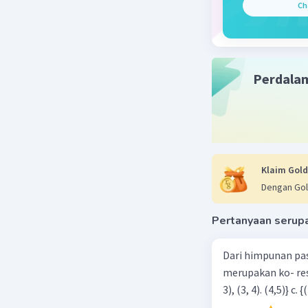
Ch
Sumbu 
balik 
y = x² + 
Perdala
a = 1, b =
x
= -b
p
= -2/2
= -1
2
y
= (b
p
2
= (2
Klaim Gold
= (4 + 
Dengan Gol
= 36/
= -9
Pertanyaan serup
Koordinat
Grafiknya
Dari himpunan pa
merupakan ko- respondensi satu-satu? a. {(1, 1), (2, 2), (3, 3), (4,4)} b. {(1, 2), (2,