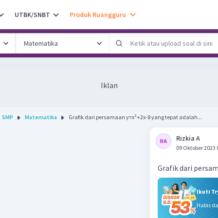
UTBK/SNBT
Produk Ruangguru
Iklan
SMP
Matematika
Grafik dari persamaan y=x²+2x-8 yang tepat adalah...
Rizkia A
09 Oktober 2023 
Grafik dari persa
Ikuti T
Habis d