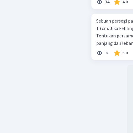
74
4.0
Sebuah persegi pa
1 ) cm. Jika kelil
Tentukan persamaa
panjang dan lebar
Beri R
38
5.0
Fatria A
09 Oktober 2
Semoga 