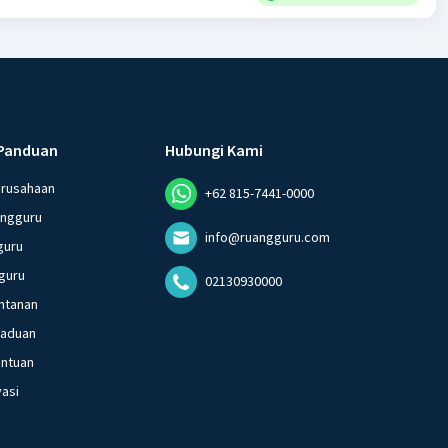
Panduan
Hubungi Kami
erusahaan
+62 815-7441-0000
angguru
info@ruangguru.com
guru
guru
02130930000
ntanan
gaduan
entuan
vasi