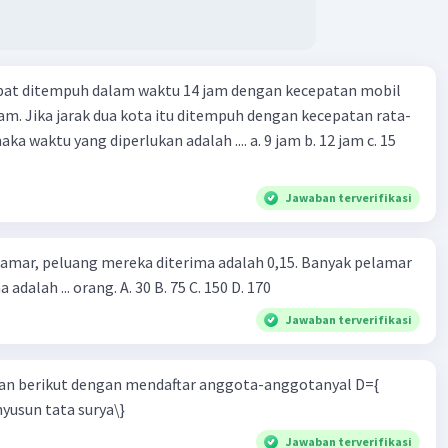
·
0.0
(
0
)
Balas
ating
apat ditempuh dalam waktu 14 jam dengan kecepatan mobil
jam. Jika jarak dua kota itu ditempuh dengan kecepatan rata-
 yang diperlukan adalah .... a. 9 jam b. 12 jam c. 15
Jawaban terverifikasi
lamar, peluang mereka diterima adalah 0,15. Banyak pelamar
 adalah ... orang. A. 30 B. 75 C. 150 D. 170
Jawaban terverifikasi
n berikut dengan mendaftar anggota-anggotanyal D={
yusun tata surya\}
Jawaban terverifikasi