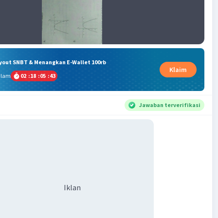
ryout SNBT & Menangkan E-Wallet 100rb
Klaim
alam
02
:
18
:
05
:
42
Jawaban terverifikasi
Iklan