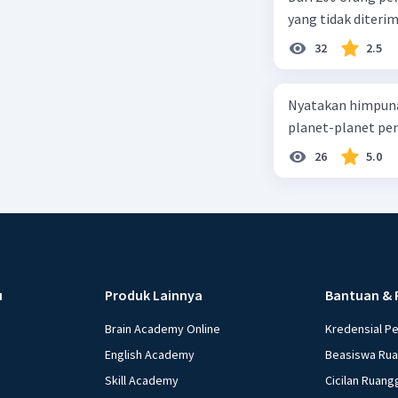
yang tidak diterima
32
2.5
Nyatakan himpuna
planet-planet pen
26
5.0
u
Produk Lainnya
Bantuan & 
Brain Academy Online
Kredensial P
English Academy
Beasiswa Ru
Skill Academy
Cicilan Ruang