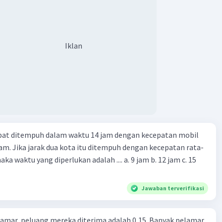
Iklan
apat ditempuh dalam waktu 14 jam dengan kecepatan mobil
jam. Jika jarak dua kota itu ditempuh dengan kecepatan rata-
 yang diperlukan adalah .... a. 9 jam b. 12 jam c. 15
Jawaban terverifikasi
lamar, peluang mereka diterima adalah 0,15. Banyak pelamar