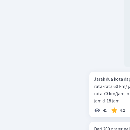
Jarak dua kota d
rata-rata 60 km/ 
rata 70 km/jam, maka waktu
jam d. 18 jam
41
4.2
Dari 200 orang pe