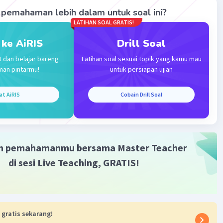
pemahaman lebih dalam untuk soal ini?
LATIHAN SOAL GRATIS!
 ke AiRIS
Drill Soal
t dan belajar bareng
Latihan soal sesuai topik yang kamu mau
man pintarmu!
untuk persiapan ujian
Iklan
at AiRIS
Cobain Drill Soal
m pemahamanmu bersama Master Teacher
di sesi Live Teaching, GRATIS!
 gratis sekarang!