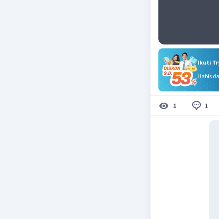
Ikuti T
Habis d
1
1