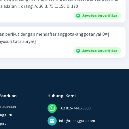
 adalah ... orang. A. 30 B. 75 C. 150 D. 170
Jawaban terverifikasi
n berikut dengan mendaftar anggota-anggotanyal D={
yusun tata surya\}
Jawaban terverifikasi
Panduan
Hubungi Kami
erusahaan
+62 815-7441-0000
angguru
info@ruangguru.com
guru