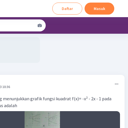
Daftar
Masuk
3 10:36
g menunjukkan grafik fungsi kuadrat f(x)= -x² - 2x - 1 pada
us adalah