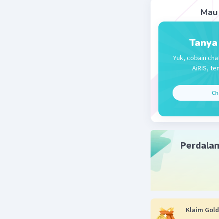
Mau 
Tanya
Yuk, cobain cha
AiRIS, te
Ch
Perdala
Klaim Gold