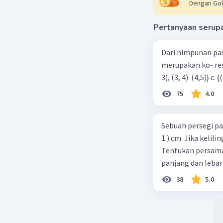
Dengan Gol
Pertanyaan serup
Dari himpunan pa
merupakan ko- respondensi satu-satu? a. {(1, 1), (2, 2), (3, 3), (4,4)} b. {(1, 2), (2,
75
4.0
Sebuah persegi pa
1 ) cm. Jika kelil
Tentukan persamaa
panjang dan lebar
38
5.0