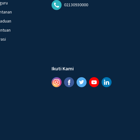
guru
02130930000
ntanan
gaduan
entuan
vasi
Ikuti Kami