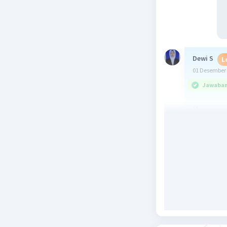
Dewi S
L
01 Desember 
Jawaban 
Mengguna
Beri R