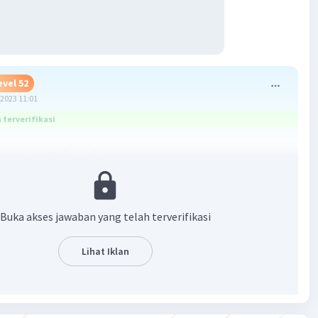
evel 52
2023 11:01
terverifikasi
kan aplikasi Geogebra
Buka akses jawaban yang telah terverifikasi
Lihat Iklan
·
0.0
(
0
)
Balas
ating