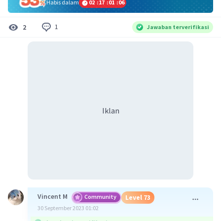
Habis dalam
02
:
17
:
01
:
05
1
2
Jawaban terverifikasi
Iklan
Vincent M
Community
Level 73
30 September 2023 01:02