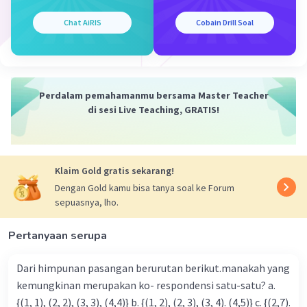
y = (-3x + 5/2)
Chat AiRIS
Cobain Drill Soal
Sekarang kita telah mengubah persamaan "6x + 2y = 5"
menjadi bentuk "y = mx + b," di mana "m" adalah gradien.
Dalam hal ini, gradien (m) adalah -3.
Jadi, gradien dari garis 6x + 2y = 5 adalah -3.
Perdalam pemahamanmu bersama Master Teacher
Jawaban: C
di sesi Live Teaching, GRATIS!
·
5.0
(
1
)
Balas
Beri Rating
Klaim Gold gratis sekarang!
Dengan Gold kamu bisa tanya soal ke Forum
sepuasnya, lho.
Pertanyaan serupa
Iklan
Dari himpunan pasangan berurutan berikut.manakah yang
kemungkinan merupakan ko- respondensi satu-satu? a.
{(1, 1), (2, 2), (3, 3), (4,4)} b. {(1, 2), (2, 3), (3, 4). (4,5)} c. {(2,7).