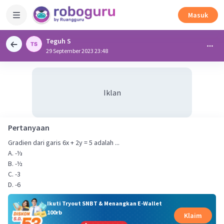
Masuk
Teguh S
29 September 2023 23:48
Iklan
Pertanyaan
Gradien dari garis 6x + 2y = 5 adalah ...
A. -⅓
B. -½
C. -3
D. -6
Ikuti Tryout SNBT & Menangkan E-Wallet
100rb
Klaim