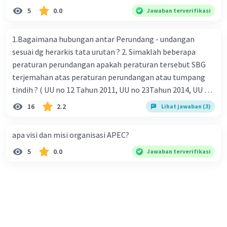
5
0.0
Jawaban terverifikasi
1.Bagaimana hubungan antar Perundang - undangan
sesuai dg herarkis tata urutan ? 2. Simaklah beberapa
peraturan perundangan apakah peraturan tersebut SBG
terjemahan atas peraturan perundangan atau tumpang
tindih ? ( UU no 12 Tahun 2011, UU no 23Tahun 2014, UU No
25 Tahun 2004 ) 3 . Tuliskan peraturan perundangan yg di
16
2.2
Lihat jawaban (3)
undangkan atas perintah TAP MPR NO I / MPR/ 2003
4.sebutkan produk UU atas perintah UUD NRI Tahun 1945 (
apa visi dan misi organisasi APEC?
pasal18, pasal 22, pasal 23, Pasal 26 , Pasal 27,pasal ,pasal
5
0.0
Jawaban terverifikasi
28, pasal 29, pasal 30 ,pasal 31 dan pasal 33 )