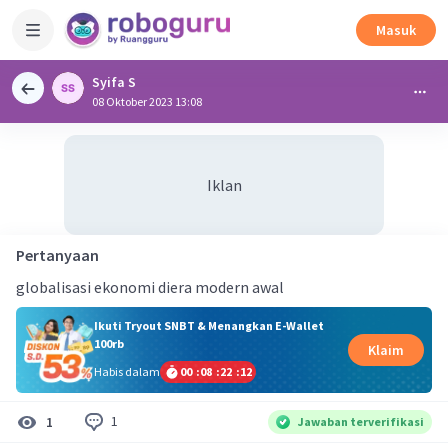
Masuk
Syifa S
08 Oktober 2023 13:08
Iklan
Pertanyaan
globalisasi ekonomi diera modern awal
Ikuti Tryout SNBT & Menangkan E-Wallet
100rb
Klaim
Habis dalam
00
:
08
:
22
:
12
1
1
Jawaban terverifikasi