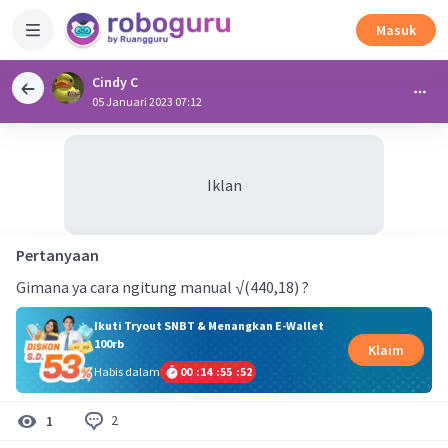
Masuk
Cindy C
05 Januari 2023 07:12
Iklan
Pertanyaan
Gimana ya cara ngitung manual √(440,18) ?
Ikuti Tryout SNBT & Menangkan E-Wallet
100rb
Klaim
Habis dalam
00
:
14
:
55
:
52
2
1