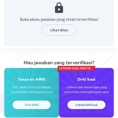
=20,98
·
0.0
(
0
)
Balas
Beri Rating
Buka akses jawaban yang telah terverifikasi
Jeff N
Level 26
Lihat Iklan
01 Februari 2023 04:08
440 diakar pangkat jadi 20,976, dan dibulatkan
menjadi 20,98
Iklan
Mau jawaban yang terverifikasi?
·
0.0
(
0
)
Balas
Beri Rating
LATIHAN SOAL GRATIS!
Tanya ke AiRIS
Drill Soal
Yuk, cobain chat dan belajar
Latihan soal sesuai topik yang
bareng AiRIS, teman pintarmu!
kamu mau untuk persiapan ujian
Chat AiRIS
Cobain Drill Soal