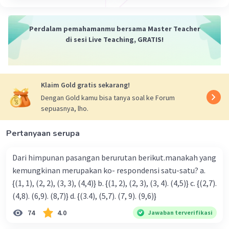
Perdalam pemahamanmu bersama Master Teacher
di sesi Live Teaching, GRATIS!
Klaim Gold gratis sekarang!
Dengan Gold kamu bisa tanya soal ke Forum
sepuasnya, lho.
Pertanyaan serupa
Dari himpunan pasangan berurutan berikut.manakah yang
kemungkinan merupakan ko- respondensi satu-satu? a.
{(1, 1), (2, 2), (3, 3), (4,4)} b. {(1, 2), (2, 3), (3, 4). (4,5)} c. {(2,7).
(4,8). (6,9). (8,7)} d. {(3.4), (5,7). (7, 9). (9,6)}
74
4.0
Jawaban terverifikasi