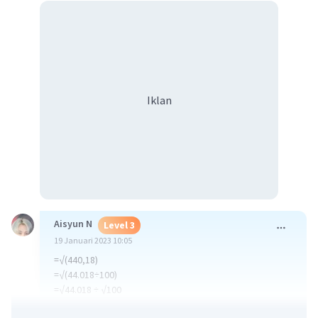
Iklan
Aisyun N
Level 3
19 Januari 2023 10:05
=√(440,18)
=√(44.018÷100)
=√44.018 ÷ √100
=209,8 ÷ 10