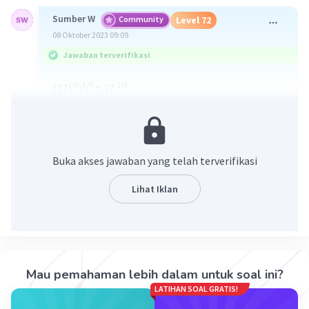
Sumber W
Community
Level 72
08 Oktober 2023 09:09
Jawaban terverifikasi
1/2
2/3
1/3
(27
)
= 27
3
1/3
= (3
)
= 3
Jawaban : C
Buka akses jawaban yang telah terverifikasi
Ingat!
n
m
nxm
(a
)
= a
Lihat Iklan
·
5.0
(
1
)
Balas
Beri Rating
Salsabila M
Level 10
08 Oktober 2023 09:10
Mau pemahaman lebih dalam untuk soal ini?
mudah dipahami, makasih kak:)
LATIHAN SOAL GRATIS!