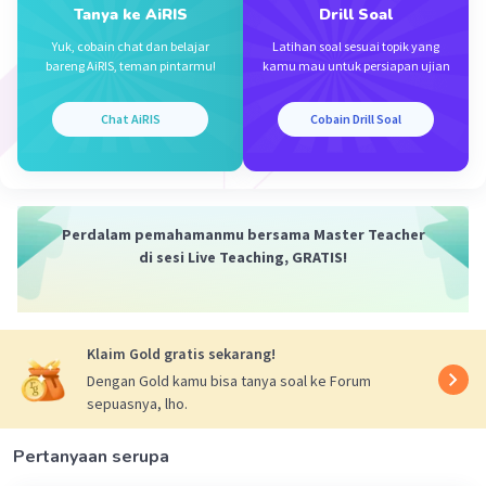
Tanya ke AiRIS
Drill Soal
Yuk, cobain chat dan belajar
Latihan soal sesuai topik yang
Nanda R
Community
Level 89
bareng AiRIS, teman pintarmu!
kamu mau untuk persiapan ujian
08 Oktober 2023 10:35
Jawaban terverifikasi
Chat AiRIS
Cobain Drill Soal
jawabannya adalah C.
Iklan
Perdalam pemahamanmu bersama Master Teacher
di sesi Live Teaching, GRATIS!
Klaim Gold gratis sekarang!
Dengan Gold kamu bisa tanya soal ke Forum
sepuasnya, lho.
·
0.0
(
0
)
Balas
Beri Rating
Pertanyaan serupa