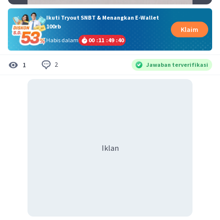
Ikuti Tryout SNBT & Menangkan E-Wallet
100rb
Klaim
Habis dalam
00
:
11
:
49
:
40
2
1
Jawaban terverifikasi
Iklan