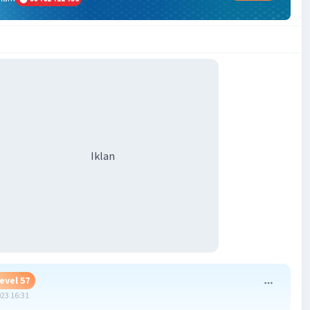
Iklan
evel 57
023 16:31