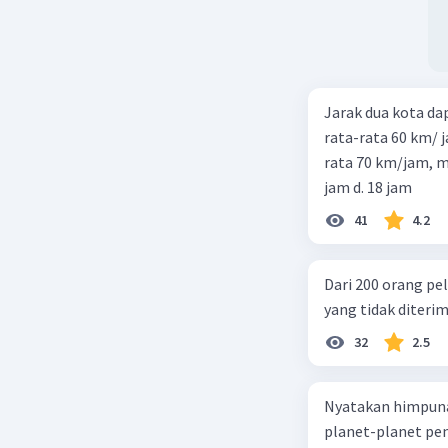
Jarak dua kota d
rata-rata 60 km/ 
rata 70 km/jam, maka waktu
jam d. 18 jam
41
4.2
Dari 200 orang pe
yang tidak diterima
32
2.5
Nyatakan himpuna
planet-planet pen