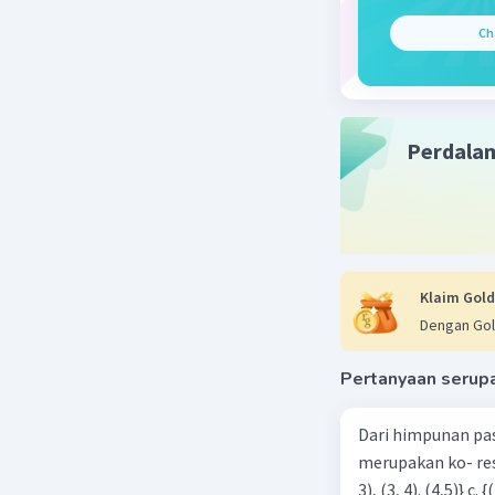
Ch
Perdala
Klaim Gold
Dengan Gol
Pertanyaan serup
Dari himpunan pa
merupakan ko- respondensi satu-satu? a. {(1, 1), (2, 2), (3, 3), (4,4)} b. {(1, 2), (2,