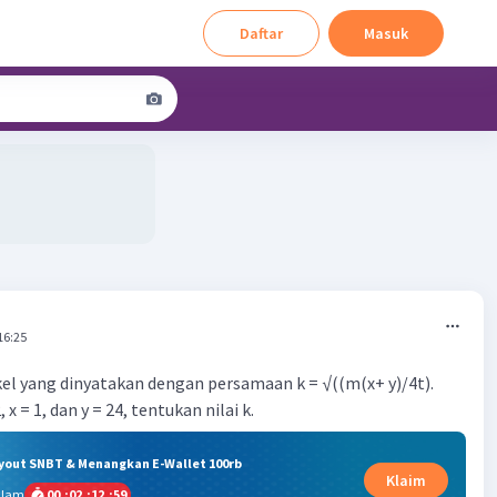
Daftar
Masuk
16:25
kel yang dinyatakan dengan persamaan k = √((m(x+ y)/4t).
, x = 1, dan y = 24, tentukan nilai k.
ryout SNBT & Menangkan E-Wallet 100rb
Klaim
alam
00
:
02
:
12
:
58