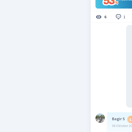
1
6
Bagir S
L
06 Oktober 2