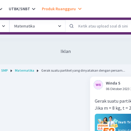
UTBK/SNBT
Produk Ruangguru
Iklan
SMP
Matematika
Gerak suatu partikel yang dinyatakan dengan persam...
Winda S
06 Oktober 2023 
Gerak suatu parti
Jika m = 8 kg, t = 2
Ikuti T
Habis d