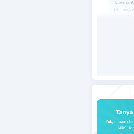
Jawaban!
(https://
2748085fe
Beri R
Tanya
Yuk, cobain cha
AiRIS, te