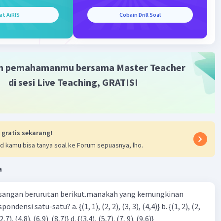
at AiRIS
Cobain Drill Soal
m pemahamanmu bersama Master Teacher
di sesi Live Teaching, GRATIS!
 gratis sekarang!
d kamu bisa tanya soal ke Forum sepuasnya, lho.
a
sangan berurutan berikut.manakah yang kemungkinan
3), (3, 4). (4,5)} c. {(2,7). (4,8). (6,9). (8,7)} d. {(3.4), (5,7). (7, 9). (9,6)}