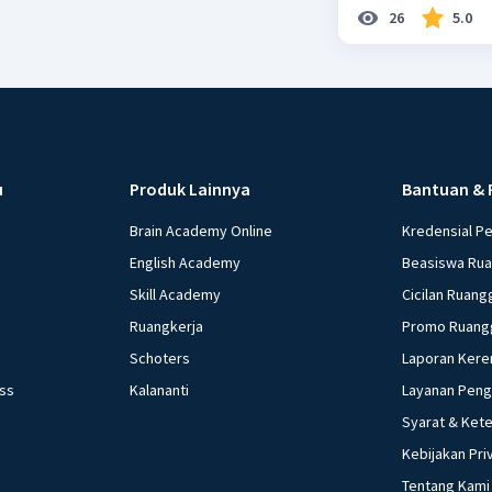
26
5.0
u
Produk Lainnya
Bantuan & 
Brain Academy Online
Kredensial P
English Academy
Beasiswa Ru
Skill Academy
Cicilan Ruang
Ruangkerja
Promo Ruang
Schoters
Laporan Kere
ess
Kalananti
Layanan Pen
Syarat & Ket
Kebijakan Pri
Tentang Kami