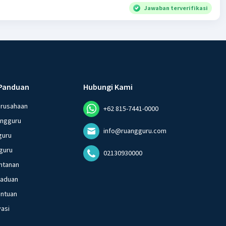
Jawaban terverifikasi
Panduan
Hubungi Kami
erusahaan
+62 815-7441-0000
angguru
info@ruangguru.com
guru
guru
02130930000
ntanan
gaduan
entuan
vasi