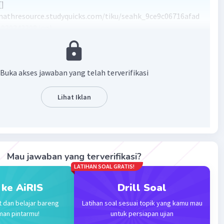
[]
mathresource.studyquicks.com/tiku/seahk_9ce9c06716afad
039343398.jpg)
·
1.0
(
1
)
Balas
ating
Buka akses jawaban yang telah terverifikasi
Lihat Iklan
Iklan
Mau jawaban yang terverifikasi?
LATIHAN SOAL GRATIS!
 ke AiRIS
Drill Soal
t dan belajar bareng
Latihan soal sesuai topik yang kamu mau
man pintarmu!
untuk persiapan ujian