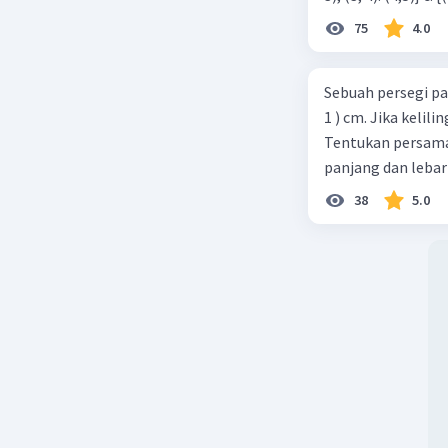
75
4.0
Sebuah persegi pa
1 ) cm. Jika kelil
Tentukan persamaa
panjang dan lebar
38
5.0