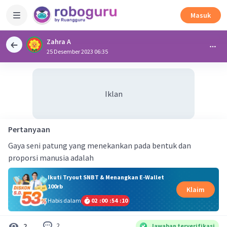
Masuk
Zahra A
25 Desember 2023 06:35
Iklan
Pertanyaan
Gaya seni patung yang menekankan pada bentuk dan
proporsi manusia adalah
Ikuti Tryout SNBT & Menangkan E-Wallet
100rb
Klaim
Habis dalam
02
:
00
:
54
:
09
2
2
Jawaban terverifikasi