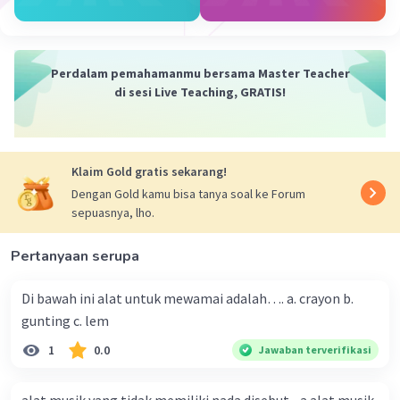
untuk menggambarkan subjek seakurat mungkin tanpa
memperindah atau memperburuknya.
2. Gaya ini berusaha untuk menciptakan representasi
visual yang akurat dari bentuk dan proporsi manusia,
Perdalam pemahamanmu bersama Master Teacher
dan sering kali menekankan pada detail dan realisme
di sesi Live Teaching, GRATIS!
fisik.
Kesimpulan:
Jadi, gaya seni patung yang menekankan pada bentuk
Klaim Gold gratis sekarang!
dan proporsi manusia adalah gaya realisme. Semoga
Dengan Gold kamu bisa tanya soal ke Forum
penjelasan ini membantu Anda 🙂.
sepuasnya, lho.
·
0.0
(
0
)
Balas
Beri Rating
Pertanyaan serupa
Di bawah ini alat untuk mewamai adalah…. a. crayon b.
gunting c. lem
1
0.0
Jawaban terverifikasi