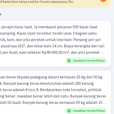
d kamu bisa tanya soal ke Forum sepuasnya, lho.
a
M
Community
Level 58
 11:24
perajin kipas lipat. la mendapat pesanan 500 kipas lipat
a yang harus diberikan pada sistem pengungkit dan
samping. Kipas lipat tersebut terdiri atas 3 bagian yaitu
n mekanis yang diperoleh adalah:
ik, kain, dan pita perekat untuk tepi kain. Panjang jari-jari
Iklan
 pusatnya 162°, dan lebar kain 14 cm. Biaya kerangka dan tali
uasa: Gaya kuasa adalah gaya yang diberikan pada sistem
0 per buah, kain sebesar Rp40.000,00/m², dan pita perekat
gkit untuk mengangkat be-ban. Gaya kuasa harus
 tersebut dijual dengan harga Rp6.500,00 per buah. Tentukan
kan dengan kuantitas yang tepat untuk mengangkat be-
Jawaban terverifikasi
yang diperoleh Bu Ambar.
ngan cara yang efektif dan efisien
ngan mekanis: Keuntungan mekanis adalah manfaat
kan beras kepada pedagang dalam kemasan 25 kg dan 50 kg
iperoleh dari sistem pengungkit, seperti memudahkan
. Banyak karung beras keseluruhan adalah 200 karung
dengan menggandakan gaya kuasa dan mengubah arah
 beras adalah 8 ton, 8. Berdasarkan teks tersebut, pilihlah
Keuntungan mekanis harus diperoleh dengan cara yang
g benar. Jawaban benar lebih dari satu. Banyak karung beras
f dan efisien, sehingga sistem pengungkit dapat
lah 50 buah. Banyak karung beras kemasan 50 kg adalah 150
gsi dengan cara yang optimal.
 beras dalam kemasan 25 kg adalah 2 ton. Perbandingan berat
Jawaban terverifikasi