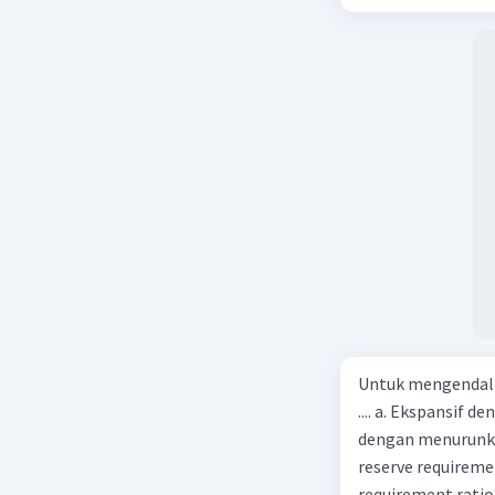
beras kemasan 25 k
tersebut, jika bia
Beri R
Rp14.000, berapak
Vina? A. Rp2.540.0
Untuk mengendali
.... a. Ekspansif 
dengan menurunka
reserve requireme
requirement ratio e