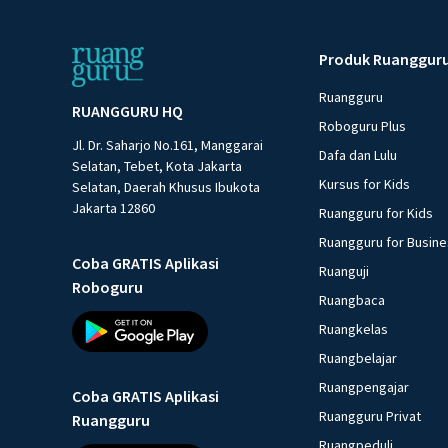
Produk Ruanggur
Ruangguru
RUANGGURU HQ
Roboguru Plus
Jl. Dr. Saharjo No.161, Manggarai
Dafa dan Lulu
Selatan, Tebet, Kota Jakarta
Kursus for Kids
Selatan, Daerah Khusus Ibukota
Jakarta 12860
Ruangguru for Kids
Ruangguru for Busin
Coba GRATIS Aplikasi
Ruanguji
Roboguru
Ruangbaca
Ruangkelas
Ruangbelajar
Ruangpengajar
Coba GRATIS Aplikasi
Ruangguru Privat
Ruangguru
Ruangpeduli