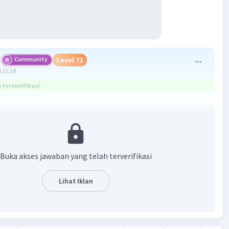
Community
Level 72
 11:14
terverifikasi
yang tepat adalah
asa (F) = 15 N
ngan Mekanis (KM) = 5
Buka akses jawaban yang telah terverifikasi
an :
Lihat Iklan
g
m
 = 90 cm
2