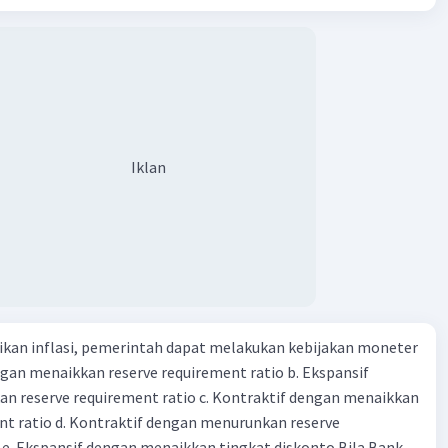
g dan 50 kg dalam truk adalah 1: 3. 9. Berdasarkan teks
ya setiap beras karung kecil adalah Rp7.500 dan karung besar
·
0.0
(
0
)
Balas
ating
ah biaya angkut semua beras yang harus dibayar oleh Bu
00 C. Rp2.312.000 B. Rp2.475.000 D. Rp2.280.000
Iklan
kan inflasi, pemerintah dapat melakukan kebijakan moneter
dengan menaikkan reserve requirement ratio b. Ekspansif
n reserve requirement ratio c. Kontraktif dengan menaikkan
nt ratio d. Kontraktif dengan menurunkan reserve
. Ekspansif dengan menaikkan tingkat diskonto Bila Bank