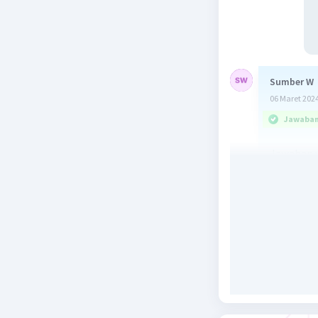
Sumber W
06 Maret 2024
Jawaban 
Jawaban 
Gaya Ku
Keuntu
Pembahas
m = 7,5 k
lb = 18 c
lk = 0,9 m