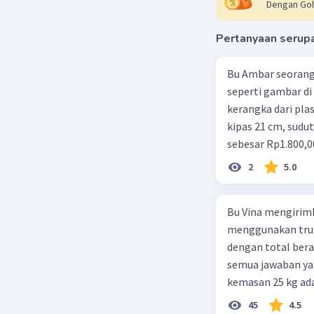
Dengan Gol
Pertanyaan serup
Salsabila 
06 Maret 2024
Bu Ambar seorang 
Gaya kuas
seperti gambar di 
keuntunga
kerangka dari plast
kipas 21 cm, sudut
Gaya k
sebesar Rp1.800,0
pengun
Rp350,00/m. Kipas
2
5.0
diberi
total keuntungan 
ban de
Keuntu
Bu Vina mengirim
yang d
menggunakan truk
usaha 
dengan total berat
gaya. 
semua jawaban yan
efekti
kemasan 25 kg ada
berfun
buah. Total berat
45
4.5