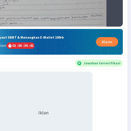
ryout SNBT & Menangkan E-Wallet 100rb
Klaim
alam
01
:
00
:
34
:
40
Jawaban terverifikasi
Iklan