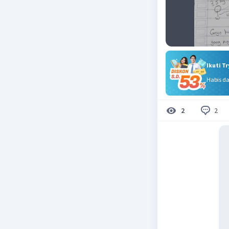
Ikuti T
Habis d
2
2