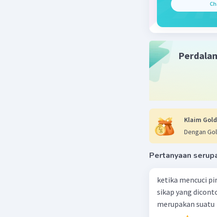
Ch
Gaya Iner
sepeda, A
benda unt
Perdala
Gaya Musc
untuk me
mengendal
Semua gay
Anda meng
Klaim Gold
keinginan
Dengan Gol
Beri R
Pertanyaan serup
ketika mencuci pi
Nanda R
sikap yang dicon
07 Oktober 2
merupakan suatu
Jawaban 