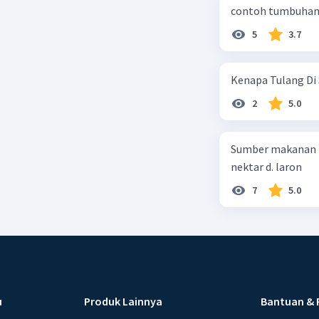
contoh tumbuhan 
5
3.7
Kenapa Tulang Di 
2
5.0
Sumber makanan kupu-kupu dewa
nektar d. laron
7
5.0
u
Produk Lainnya
Bantuan & 