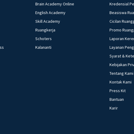
Brain Academy Online
Kredensial P
English Academy
Beasiswa Ru
Skill Academy
Cicilan Ruang
Ruangkerja
Promo Ruang
Schoters
Laporan Kere
ess
Kalananti
Layanan Pen
Syarat & Ket
Kebijakan Pri
Tentang Kami
Kontak Kami
Press Kit
Bantuan
Karir