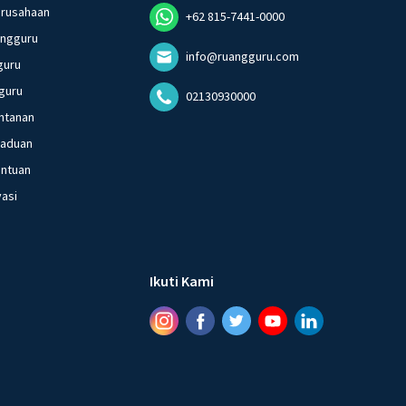
erusahaan
+62 815-7441-0000
angguru
info@ruangguru.com
guru
guru
02130930000
ntanan
gaduan
entuan
vasi
Ikuti Kami