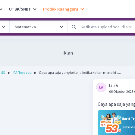
UTBK/SNBT
Produk Ruangguru
Iklan
SD
IPA Terpadu
Gaya apa saja yang bekerja ketika kalian menaiki s...
Lili A
06 Oktober 2023 
Gaya apa saja yang
Ikuti T
Habis d