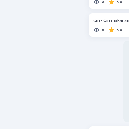
8
5.0
Gaya yang
otot adal
sering m
Ciri - Ciri makana
akan bert
6
5.0
Beri R