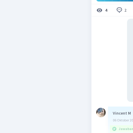
2
4
Vincent M
06 Oktober 2
Jawaban 