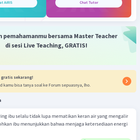
at AiRIS
Chat Tutor
sia: Saat Anda memulai atau menghentikan pergerakan
nda harus melawan inersia, yang adalah kecenderungan
uk tetap dalam keadaan gerakan atau diam.
m pemahamanmu bersama Master Teacher
ular: Gaya yang dihasilkan oleh otot-otot Anda digunakan
di sesi Live Teaching, GRATIS!
nggerakkan pedal, mengatur keseimbangan, dan
ikan arah sepeda.
a ini bekerja bersama-sama saat Anda menaiki sepeda, dan
atur sepeda Anda agar seimbang dan bergerak sesuai
 gratis sekarang!
 dengan mengontrol pedal, roda, dan tubuh Anda.
d kamu bisa tanya soal ke Forum sepuasnya, lho.
·
0.0
(
0
)
Balas
ating
a
ring ibu selalu tidak lupa mematikan keran air yang mengalir
Community
Level 89
tohkan ibu menunjukkan bahwa menjaga ketersediaan energi
023 13:43
terverifikasi