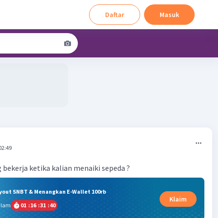
Daftar
Masuk
02:49
 bekerja ketika kalian menaiki sepeda ?
ryout SNBT & Menangkan E-Wallet 100rb
Klaim
alam
01
:
16
:
31
:
39