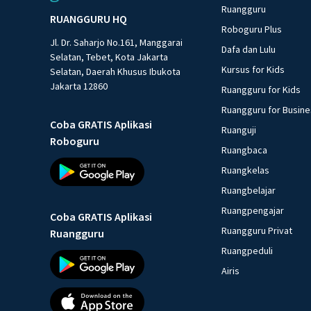
Ruangguru
RUANGGURU HQ
Roboguru Plus
Jl. Dr. Saharjo No.161, Manggarai
Dafa dan Lulu
Selatan, Tebet, Kota Jakarta
Kursus for Kids
Selatan, Daerah Khusus Ibukota
Jakarta 12860
Ruangguru for Kids
Ruangguru for Busin
Coba GRATIS Aplikasi
Ruanguji
Roboguru
Ruangbaca
Ruangkelas
Ruangbelajar
Ruangpengajar
Coba GRATIS Aplikasi
Ruangguru Privat
Ruangguru
Ruangpeduli
Airis