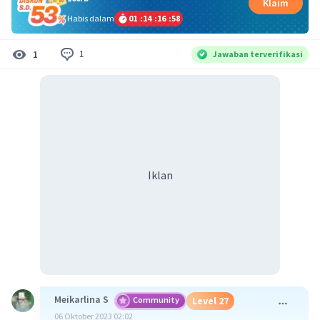
Klaim
Habis dalam
01
:
14
:
16
:
58
1
1
Jawaban terverifikasi
Iklan
Meikarlina S
Community
Level 27
06 Oktober 2023 02:02