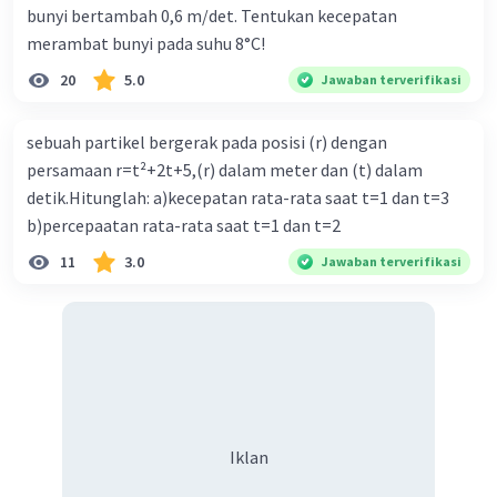
bunyi bertambah 0,6 m/det. Tentukan kecepatan
merambat bunyi pada suhu 8°C!
Iklan
20
5.0
Jawaban terverifikasi
sebuah partikel bergerak pada posisi (r) dengan
persamaan r=t²+2t+5,(r) dalam meter dan (t) dalam
detik.Hitunglah: a)kecepatan rata-rata saat t=1 dan t=3
b)percepaatan rata-rata saat t=1 dan t=2
11
3.0
Jawaban terverifikasi
Iklan