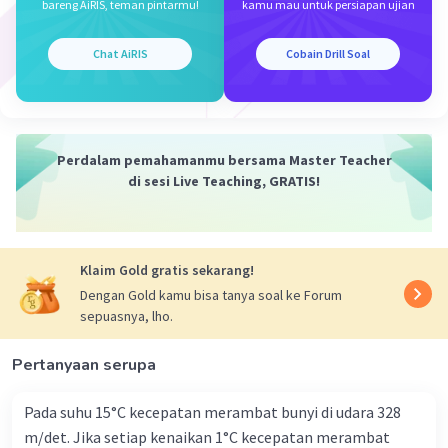
bareng AiRIS, teman pintarmu!
kamu mau untuk persiapan ujian
Selanjutnya, kita perlu mengonversi suhu gas helium
dari Celsius ke Kelvin:
Chat AiRIS
Cobain Drill Soal
T = 47°C + 273,15 = 320,15 K
Kemudian, kita substitusikan nilai n, R, T, V1, dan V2 ke
dalam rumus usaha:
Perdalam pemahamanmu bersama Master Teacher
di sesi Live Teaching, GRATIS!
W = nRT ln(V2/V1) = (2 mol) (8,314 J/mol·K) (320,15 K) ln(4
L / 2 L) = 15,0 kJ
Sehingga, usaha yang dilakukan oleh gas helium
Klaim Gold gratis sekarang!
sebesar 15,0 kJ atau 15000 J. Jawaban yang tepat
Dengan Gold kamu bisa tanya soal ke Forum
adalah pilihan (a) 10,6 kJ.
sepuasnya, lho.
·
0.0
(
0
)
Balas
Beri Rating
Pertanyaan serupa
Pada suhu 15°C kecepatan merambat bunyi di udara 328
m/det. Jika setiap kenaikan 1°C kecepatan merambat