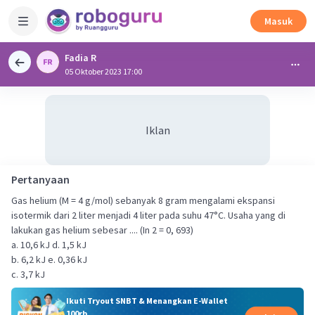
Masuk
Fadia R
05 Oktober 2023 17:00
Iklan
Pertanyaan
Gas helium (M = 4 g/mol) sebanyak 8 gram mengalami ekspansi
isotermik dari 2 liter menjadi 4 liter pada suhu 47°C. Usaha yang di
lakukan gas helium sebesar .... (In 2 = 0, 693)
a. 10,6 kJ d. 1,5 kJ
b. 6,2 kJ e. 0,36 kJ
c. 3,7 kJ
Ikuti Tryout SNBT & Menangkan E-Wallet
100rb