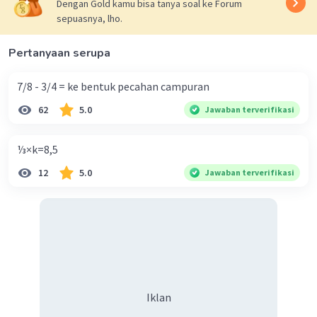
Dengan Gold kamu bisa tanya soal ke Forum
sepuasnya, lho.
Pertanyaan serupa
7/8 - 3/4 = ke bentuk pecahan campuran
62
5.0
Jawaban terverifikasi
⅓×k=8,5
12
5.0
Jawaban terverifikasi
Iklan