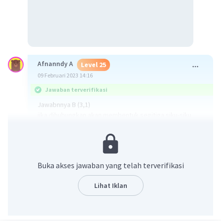
Afnanndy A
Level 25
09 Februari 2023 14:16
Jawaban terverifikasi
Jawabnnya B (3,1)
jika dihubungkan akan membentuk segitiga siku-siku
·
4.0
(
1
)
Balas
Beri Rating
Buka akses jawaban yang telah terverifikasi
Lihat Iklan
Iklan