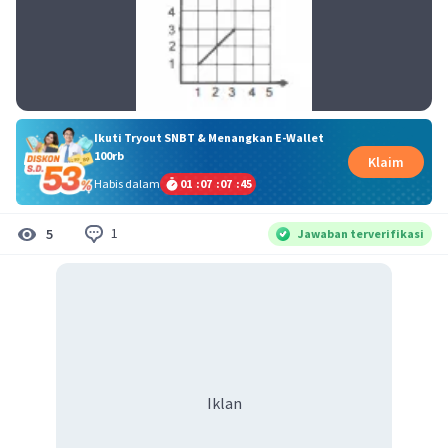
Ikuti Tryout SNBT & Menangkan E-Wallet
100rb
Klaim
Habis dalam
01
:
07
:
07
:
45
1
5
Jawaban terverifikasi
Iklan